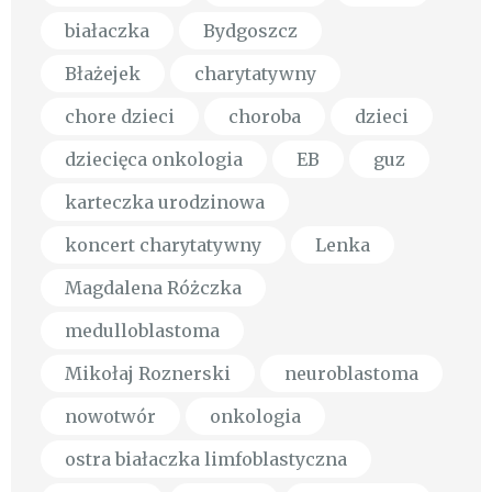
białaczka
Bydgoszcz
Błażejek
charytatywny
chore dzieci
choroba
dzieci
dziecięca onkologia
EB
guz
karteczka urodzinowa
koncert charytatywny
Lenka
Magdalena Różczka
medulloblastoma
Mikołaj Roznerski
neuroblastoma
nowotwór
onkologia
ostra białaczka limfoblastyczna