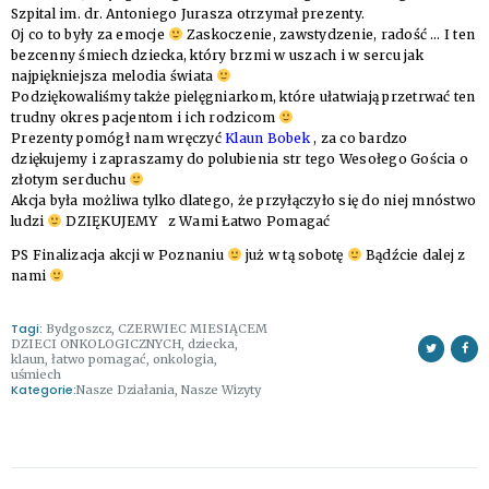
Szpital im. dr. Antoniego Jurasza otrzymał prezenty.
Oj co to były za emocje
Zaskoczenie, zawstydzenie, radość … I ten
bezcenny śmiech dziecka, który brzmi w uszach i w sercu jak
najpiękniejsza melodia świata
Podziękowaliśmy także pielęgniarkom, które ułatwiają przetrwać ten
trudny okres
pacjentom i ich rodzicom
Prezenty pomógł nam wręczyć
Klaun Bobek
, za co bardzo
dziękujemy i zapraszamy do polubienia str tego Wesołego Gościa o
złotym serduchu
Akcja była możliwa tylko dlatego, że przyłączyło się do niej mnóstwo
ludzi
DZIĘKUJEMY
z Wami Łatwo Pomagać
PS Finalizacja akcji w Poznaniu
już w tą sobotę
Bądźcie dalej z
nami
Tagi:
Bydgoszcz
,
CZERWIEC MIESIĄCEM
DZIECI ONKOLOGICZNYCH
,
dziecka
,
klaun
,
łatwo pomagać
,
onkologia
,
uśmiech
Kategorie:
Nasze Działania
,
Nasze Wizyty