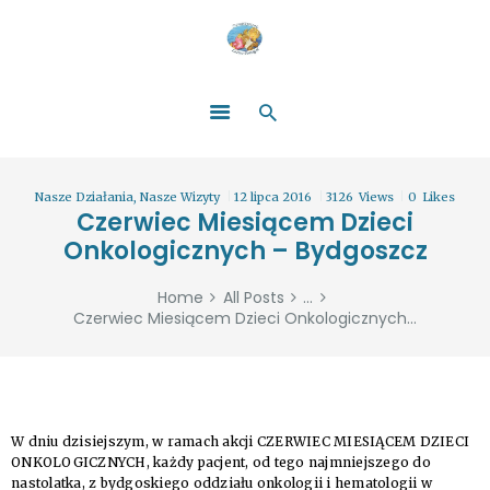
HOME
O NAS
ŁATWO POMAGAĆ
ZOSTAŃ DARCZYŃCĄ!
BLOG
GALERIA
Nasze Działania
,
Nasze Wizyty
12 lipca 2016
3126
Views
0
Likes
WYDARZENIA
Czerwiec Miesiącem Dzieci
Onkologicznych – Bydgoszcz
PARTNERZY
Home
All Posts
...
Czerwiec Miesiącem Dzieci Onkologicznych...
W dniu dzisiejszym, w ramach akcji CZERWIEC MIESIĄCEM DZIECI
ONKOLOGICZNYCH, każdy pacjent, od tego najmniejszego do
nastolatka, z bydgoskiego oddziału onkologii i hematologii w