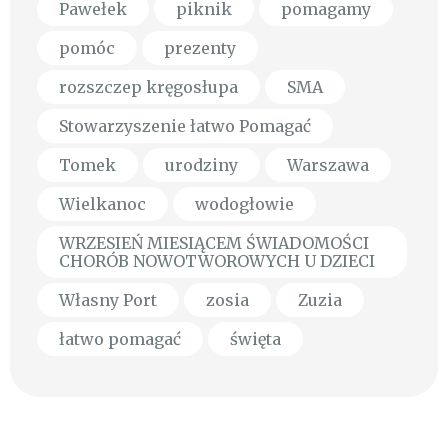
Pawełek
piknik
pomagamy
pomóc
prezenty
rozszczep kręgosłupa
SMA
Stowarzyszenie łatwo Pomagać
Tomek
urodziny
Warszawa
Wielkanoc
wodogłowie
WRZESIEŃ MIESIĄCEM ŚWIADOMOŚCI
CHORÓB NOWOTWOROWYCH U DZIECI
Własny Port
zosia
Zuzia
łatwo pomagać
święta