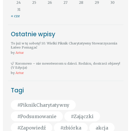
24
25
26
27
28
29
30
31
« cze
Ostatnie wpisy
To już w tę sobotę! 10. Wielki Piknik Charytatywny Stowarzyszenia
Łatwo Pomagać
by
Artur
Koronowo – nie nowotworom u dzieci. Rodzicu, dostrzeż objawy!
(V Edycja)
by
Artur
Tagi
#PiknikCharytatywny
#Podsumowanie
#Zajączki
#Zapowiedź
#zbiórka
akcja