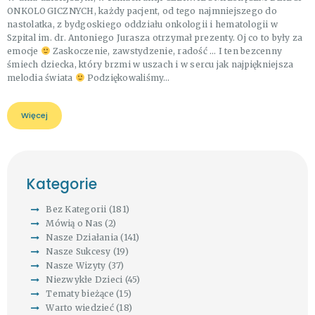
ONKOLOGICZNYCH, każdy pacjent, od tego najmniejszego do
nastolatka, z bydgoskiego oddziału onkologii i hematologii w
Szpital im. dr. Antoniego Jurasza otrzymał prezenty. Oj co to były za
emocje
Zaskoczenie, zawstydzenie, radość … I ten bezcenny
śmiech dziecka, który brzmi w uszach i w sercu jak najpiękniejsza
melodia świata
Podziękowaliśmy…
Więcej
Kategorie
Bez Kategorii
(181)
Mówią o Nas
(2)
Nasze Działania
(141)
Nasze Sukcesy
(19)
Nasze Wizyty
(37)
Niezwykłe Dzieci
(45)
Tematy bieżące
(15)
Warto wiedzieć
(18)