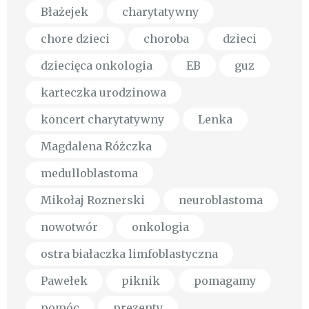
Błażejek
charytatywny
chore dzieci
choroba
dzieci
dziecięca onkologia
EB
guz
karteczka urodzinowa
koncert charytatywny
Lenka
Magdalena Różczka
medulloblastoma
Mikołaj Roznerski
neuroblastoma
nowotwór
onkologia
ostra białaczka limfoblastyczna
Pawełek
piknik
pomagamy
pomóc
prezenty