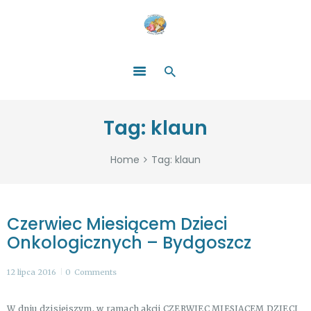
HOME
O NAS
ŁATWO POMAGAĆ
ZOSTAŃ DARCZYŃCĄ!
BLOG
GALERIA
Tag: klaun
WYDARZENIA
PARTNERZY
Home
Tag: klaun
Czerwiec Miesiącem Dzieci
Onkologicznych – Bydgoszcz
12 lipca 2016
0
Comments
W dniu dzisiejszym, w ramach akcji CZERWIEC MIESIĄCEM DZIECI