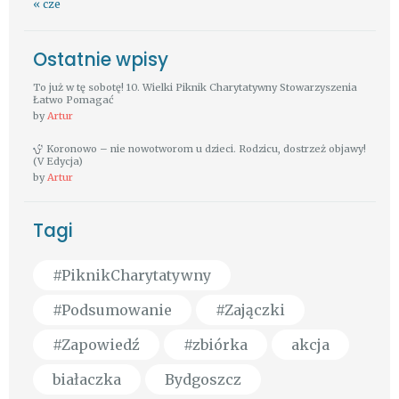
« cze
Ostatnie wpisy
To już w tę sobotę! 10. Wielki Piknik Charytatywny Stowarzyszenia
Łatwo Pomagać
by
Artur
Koronowo – nie nowotworom u dzieci. Rodzicu, dostrzeż objawy!
(V Edycja)
by
Artur
Tagi
#PiknikCharytatywny
#Podsumowanie
#Zajączki
#Zapowiedź
#zbiórka
akcja
białaczka
Bydgoszcz