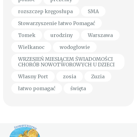
rozszczep kręgosłupa
SMA
Stowarzyszenie łatwo Pomagać
Tomek
urodziny
Warszawa
Wielkanoc
wodogłowie
WRZESIEŃ MIESIĄCEM ŚWIADOMOŚCI
CHORÓB NOWOTWOROWYCH U DZIECI
Własny Port
zosia
Zuzia
łatwo pomagać
święta