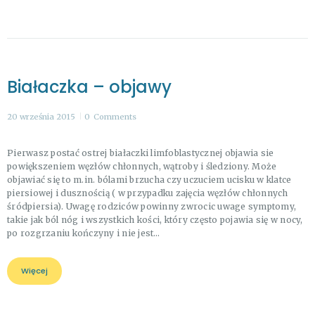
Białaczka – objawy
20 września 2015
0
Comments
Pierwasz postać ostrej białaczki limfoblastycznej objawia sie
powiększeniem węzłów chłonnych, wątroby i śledziony. Może
objawiać się to m.in. bólami brzucha czy uczuciem ucisku w klatce
piersiowej i dusznością ( w przypadku zajęcia węzłów chłonnych
śródpiersia). Uwagę rodziców powinny zwrocic uwage symptomy,
takie jak ból nóg i wszystkich kości, który często pojawia się w nocy,
po rozgrzaniu kończyny i nie jest…
Więcej