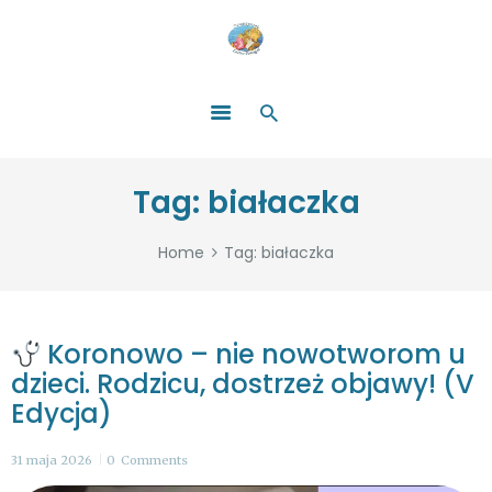
HOME
O NAS
ŁATWO POMAGAĆ
ZOSTAŃ DARCZYŃCĄ!
BLOG
GALERIA
Tag: białaczka
WYDARZENIA
PARTNERZY
Home
Tag: białaczka
Koronowo – nie nowotworom u
dzieci. Rodzicu, dostrzeż objawy! (V
Edycja)
31 maja 2026
0
Comments