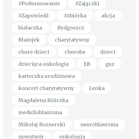
#Podsumowanie
#Zajączki
#Zapowiedź
#zbiórka
akcja
białaczka
Bydgoszcz
Błażejek
charytatywny
chore dzieci
choroba
dzieci
dziecięca onkologia
EB
guz
karteczka urodzinowa
koncert charytatywny
Lenka
Magdalena Różczka
medulloblastoma
Mikołaj Roznerski
neuroblastoma
nowotwór
onkologia