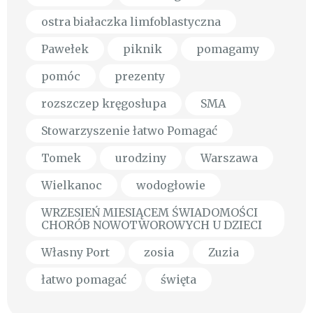
ostra białaczka limfoblastyczna
Pawełek
piknik
pomagamy
pomóc
prezenty
rozszczep kręgosłupa
SMA
Stowarzyszenie łatwo Pomagać
Tomek
urodziny
Warszawa
Wielkanoc
wodogłowie
WRZESIEŃ MIESIĄCEM ŚWIADOMOŚCI
CHORÓB NOWOTWOROWYCH U DZIECI
Własny Port
zosia
Zuzia
łatwo pomagać
święta