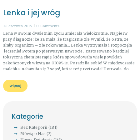
Lenka i jej wróg
26 czerwca 2015
0
Comments
Lena w swoim dwuletnim życiu umierała wielokrotnie. Najpierw
przy diagnozie: że za mała, że tragicznie złe wyniki, że ostra, że
słaby organizm – złe rokowania… Lenka wytrzymała i rozpoczęła
leczenie! Potem po pierwszym nawrocie, zastosowano bardziej
toksyczną chemioterapię, która spowodowała wiele powikłań
zakończonych wizytą na OIOM-ie. Poradziła sobie! W międzyczasie
maleńka nabawiła się 7 seps!, które też przetrwała! Dotrwała do…
Więcej
Kategorie
Bez Kategorii
(181)
Mówią o Nas
(2)
Nasze Działania
(141)