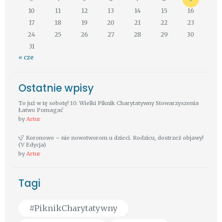
10
11
12
13
14
15
16
17
18
19
20
21
22
23
24
25
26
27
28
29
30
31
« cze
Ostatnie wpisy
To już w tę sobotę! 10. Wielki Piknik Charytatywny Stowarzyszenia
Łatwo Pomagać
by
Artur
Koronowo – nie nowotworom u dzieci. Rodzicu, dostrzeż objawy!
(V Edycja)
by
Artur
Tagi
#PiknikCharytatywny