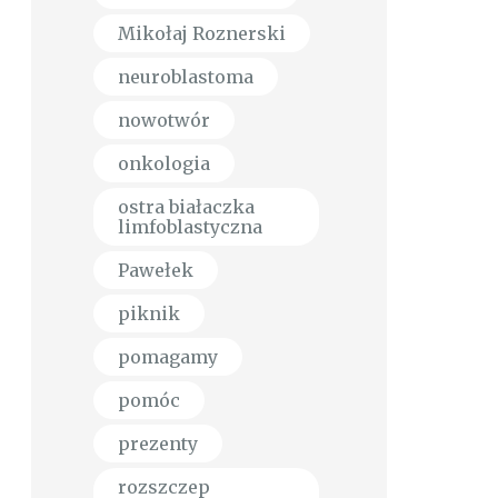
Mikołaj Roznerski
neuroblastoma
nowotwór
onkologia
ostra białaczka
limfoblastyczna
Pawełek
piknik
pomagamy
pomóc
prezenty
rozszczep