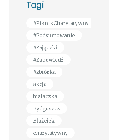
Tagi
#PiknikCharytatywny
#Podsumowanie
#Zajączki
#Zapowiedź
#zbiórka
akcja
białaczka
Bydgoszcz
Błażejek
charytatywny