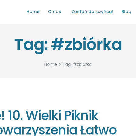
HOME
Home
O nas
Zostań darczyńcą!
Blog
O NAS
ŁATWO POMAGAĆ
Tag: #zbiórka
ZOSTAŃ DARCZYŃCĄ!
BLOG
Home
Tag: #zbiórka
GALERIA
WYDARZENIA
PARTNERZY
 10. Wielki Piknik
owarzyszenia Łatwo