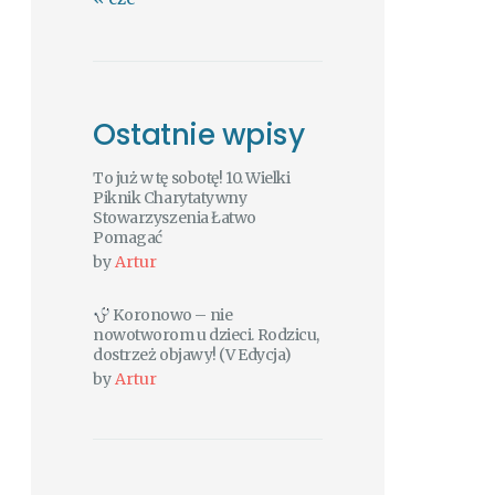
Ostatnie wpisy
To już w tę sobotę! 10. Wielki
Piknik Charytatywny
Stowarzyszenia Łatwo
Pomagać
by
Artur
Koronowo – nie
nowotworom u dzieci. Rodzicu,
dostrzeż objawy! (V Edycja)
by
Artur