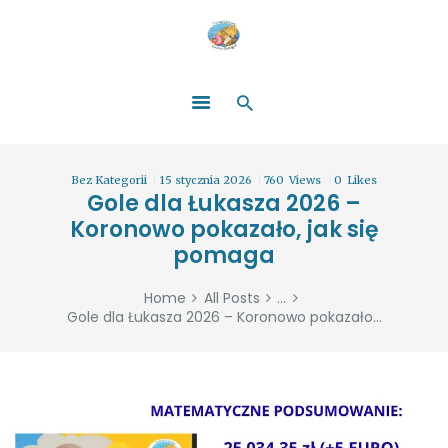
HOME
O NAS
ŁATWO POMAGAĆ
ZOSTAŃ DARCZYŃCĄ!
BLOG
GALERIA
Bez Kategorii
15 stycznia 2026
760
Views
0
Likes
WYDARZENIA
Gole dla Łukasza 2026 –
Koronowo pokazało, jak się
PARTNERZY
pomaga
Home
All Posts
...
Gole dla Łukasza 2026 – Koronowo pokazało...