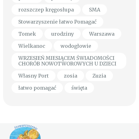
rozszczep kręgosłupa
SMA
Stowarzyszenie łatwo Pomagać
Tomek
urodziny
Warszawa
Wielkanoc
wodogłowie
WRZESIEŃ MIESIĄCEM ŚWIADOMOŚCI
CHORÓB NOWOTWOROWYCH U DZIECI
Własny Port
zosia
Zuzia
łatwo pomagać
święta