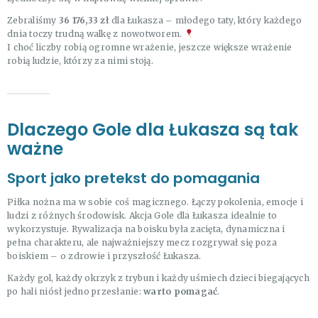
Zebraliśmy
36 176,33 zł
dla Łukasza – młodego taty, który każdego
dnia toczy trudną walkę z nowotworem.
I choć liczby robią ogromne wrażenie, jeszcze większe wrażenie
robią ludzie, którzy za nimi stoją.
Dlaczego Gole dla Łukasza są tak
ważne
Sport jako pretekst do pomagania
Piłka nożna ma w sobie coś magicznego. Łączy pokolenia, emocje i
ludzi z różnych środowisk. Akcja Gole dla Łukasza idealnie to
wykorzystuje. Rywalizacja na boisku była zacięta, dynamiczna i
pełna charakteru, ale najważniejszy mecz rozgrywał się poza
boiskiem – o zdrowie i przyszłość Łukasza.
Każdy gol, każdy okrzyk z trybun i każdy uśmiech dzieci biegających
po hali niósł jedno przesłanie:
warto pomagać
.