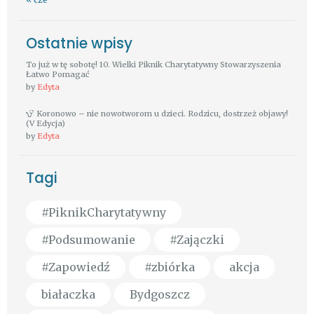
Ostatnie wpisy
To już w tę sobotę! 10. Wielki Piknik Charytatywny Stowarzyszenia
Łatwo Pomagać
by
Edyta
Koronowo – nie nowotworom u dzieci. Rodzicu, dostrzeż objawy!
(V Edycja)
by
Edyta
Tagi
#PiknikCharytatywny
#Podsumowanie
#Zajączki
#Zapowiedź
#zbiórka
akcja
białaczka
Bydgoszcz