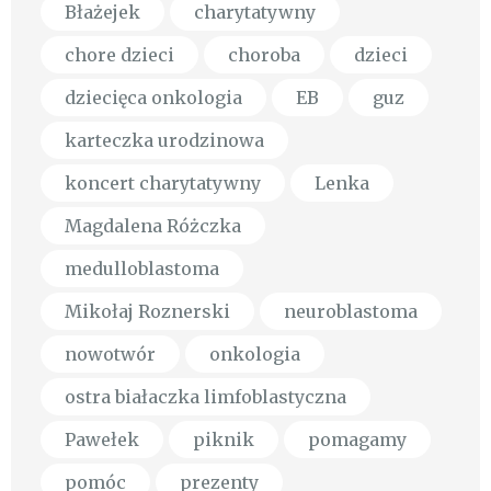
Błażejek
charytatywny
chore dzieci
choroba
dzieci
dziecięca onkologia
EB
guz
karteczka urodzinowa
koncert charytatywny
Lenka
Magdalena Różczka
medulloblastoma
Mikołaj Roznerski
neuroblastoma
nowotwór
onkologia
ostra białaczka limfoblastyczna
Pawełek
piknik
pomagamy
pomóc
prezenty