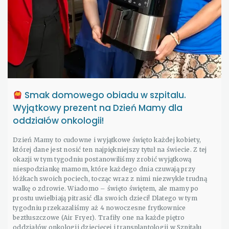
Smak domowego obiadu w szpitalu.
Wyjątkowy prezent na Dzień Mamy dla
oddziałów onkologii!
Dzień Mamy to cudowne i wyjątkowe święto każdej kobiety,
której dane jest nosić ten najpiękniejszy tytuł na świecie. Z tej
okazji w tym tygodniu postanowiliśmy zrobić wyjątkową
niespodziankę mamom, które każdego dnia czuwają przy
łóżkach swoich pociech, tocząc wraz z nimi niezwykle trudną
walkę o zdrowie. Wiadomo – święto świętem, ale mamy po
prostu uwielbiają pitrasić dla swoich dzieci! Dlatego w tym
tygodniu przekazaliśmy aż 4 nowoczesne frytkownice
beztłuszczowe (Air Fryer). Trafiły one na każde piętro
oddziałów onkologii dziecięcej i transplantologii w Szpitalu