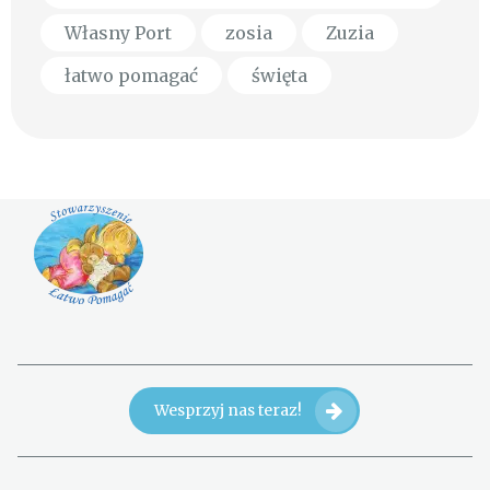
Własny Port
zosia
Zuzia
łatwo pomagać
święta
Wesprzyj nas teraz!