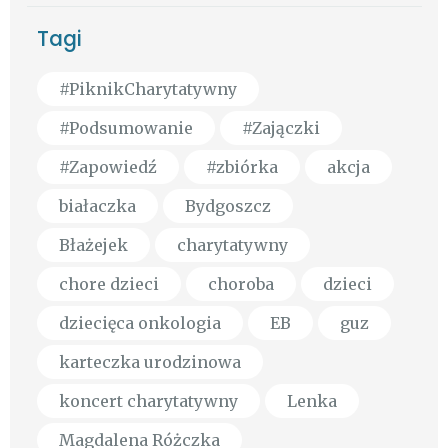
Tagi
#PiknikCharytatywny
#Podsumowanie
#Zajączki
#Zapowiedź
#zbiórka
akcja
białaczka
Bydgoszcz
Błażejek
charytatywny
chore dzieci
choroba
dzieci
dziecięca onkologia
EB
guz
karteczka urodzinowa
koncert charytatywny
Lenka
Magdalena Różczka