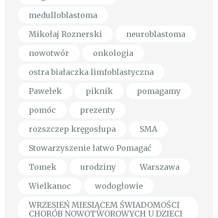
medulloblastoma
Mikołaj Roznerski
neuroblastoma
nowotwór
onkologia
ostra białaczka limfoblastyczna
Pawełek
piknik
pomagamy
pomóc
prezenty
rozszczep kręgosłupa
SMA
Stowarzyszenie łatwo Pomagać
Tomek
urodziny
Warszawa
Wielkanoc
wodogłowie
WRZESIEŃ MIESIĄCEM ŚWIADOMOŚCI
CHORÓB NOWOTWOROWYCH U DZIECI