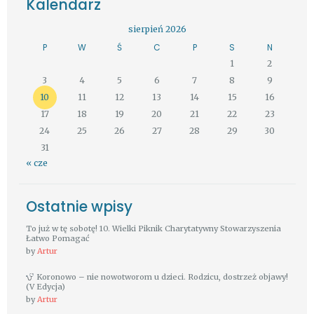
Kalendarz
sierpień 2026
P
W
Ś
C
P
S
N
1
2
3
4
5
6
7
8
9
10
11
12
13
14
15
16
17
18
19
20
21
22
23
24
25
26
27
28
29
30
31
« cze
Ostatnie wpisy
To już w tę sobotę! 10. Wielki Piknik Charytatywny Stowarzyszenia
Łatwo Pomagać
by
Artur
Koronowo – nie nowotworom u dzieci. Rodzicu, dostrzeż objawy!
(V Edycja)
by
Artur