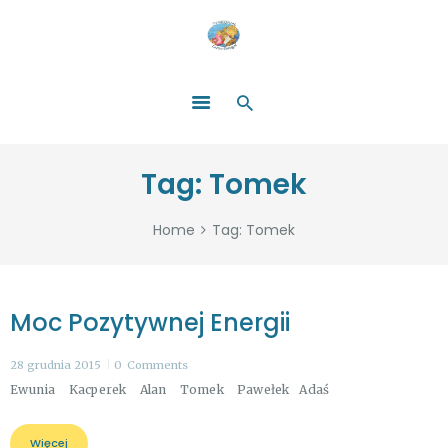
HOME
O NAS
ŁATWO POMAGAĆ
ZOSTAŃ DARCZYŃCĄ!
BLOG
GALERIA
Tag: Tomek
WYDARZENIA
PARTNERZY
Home
Tag: Tomek
Moc Pozytywnej Energii
28 grudnia 2015
0
Comments
Ewunia Kacperek Alan Tomek Pawełek Adaś
Więcej