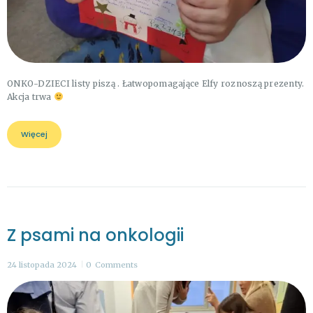
ONKO-DZIECI listy piszą . Łatwopomagające Elfy roznoszą prezenty.
Akcja trwa
Więcej
Z psami na onkologii
24 listopada 2024
0
Comments