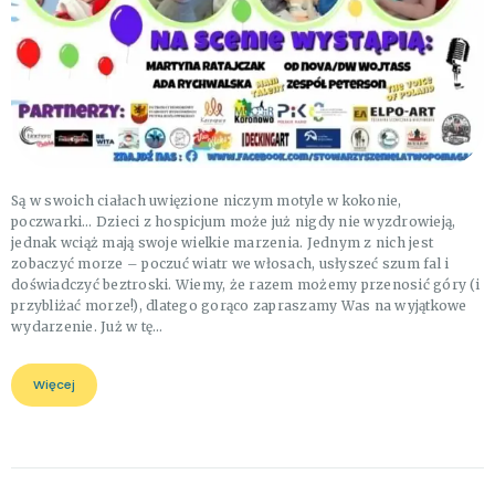
Są w swoich ciałach uwięzione niczym motyle w kokonie,
poczwarki… Dzieci z hospicjum może już nigdy nie wyzdrowieją,
jednak wciąż mają swoje wielkie marzenia. Jednym z nich jest
zobaczyć morze – poczuć wiatr we włosach, usłyszeć szum fal i
doświadczyć beztroski. Wiemy, że razem możemy przenosić góry (i
przybliżać morze!), dlatego gorąco zapraszamy Was na wyjątkowe
wydarzenie. Już w tę…
Więcej