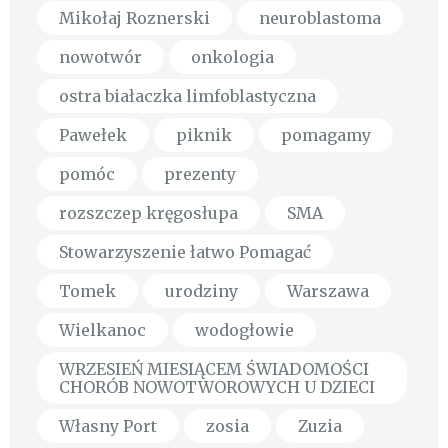
Mikołaj Roznerski
neuroblastoma
nowotwór
onkologia
ostra białaczka limfoblastyczna
Pawełek
piknik
pomagamy
pomóc
prezenty
rozszczep kręgosłupa
SMA
Stowarzyszenie łatwo Pomagać
Tomek
urodziny
Warszawa
Wielkanoc
wodogłowie
WRZESIEŃ MIESIĄCEM ŚWIADOMOŚCI
CHORÓB NOWOTWOROWYCH U DZIECI
Własny Port
zosia
Zuzia