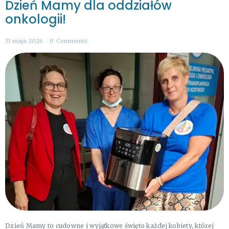
Dzień Mamy dla oddziałów
onkologii!
31 maja 2026
0
Comments
Dzień Mamy to cudowne i wyjątkowe święto każdej kobiety, której