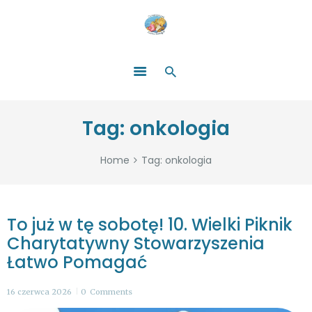
HOME
O NAS
ŁATWO POMAGAĆ
ZOSTAŃ DARCZYŃCĄ!
BLOG
GALERIA
Tag: onkologia
WYDARZENIA
PARTNERZY
Home
Tag: onkologia
To już w tę sobotę! 10. Wielki Piknik
Charytatywny Stowarzyszenia
Łatwo Pomagać
16 czerwca 2026
0
Comments