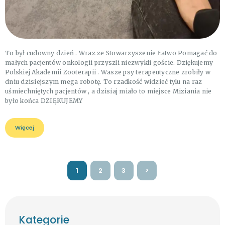
To był cudowny dzień . Wraz ze Stowarzyszenie Łatwo Pomagać do
małych pacjentów onkologii przyszli niezwykli goście. Dziękujemy
Polskiej Akademii Zooterapii . Wasze psy terapeutyczne zrobiły w
dniu dzisiejszym mega robotę. To rzadkość widzieć tylu na raz
uśmiechniętych pacjentów , a dzisiaj miało to miejsce Miziania nie
było końca DZIĘKUJEMY
Więcej
Stronicowanie
STRONA
1
STRONA
2
STRONA
3
>
wpisów
Kategorie