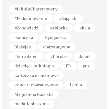
#PiknikCharytatywny
#Podsumowanie
#Zajączki
#Zapowiedź
#zbiórka
akcja
białaczka
Bydgoszcz
Błażejek
charytatywny
chore dzieci
choroba
dzieci
dziecięca onkologia
EB
guz
karteczka urodzinowa
koncert charytatywny
Lenka
Magdalena Różczka
medulloblastoma