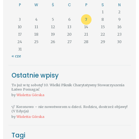
P
W
Ś
C
P
S
N
1
2
3
4
5
6
7
8
9
10
11
12
13
14
15
16
17
18
19
20
21
22
23
24
25
26
27
28
29
30
31
« cze
Ostatnie wpisy
To już w tę sobotę! 10. Wielki Piknik Charytatywny Stowarzyszenia
Łatwo Pomagać
by
Wioletta Górska
Koronowo – nie nowotworom u dzieci. Rodzicu, dostrzeż objawy!
(V Edycja)
by
Wioletta Górska
Tagi