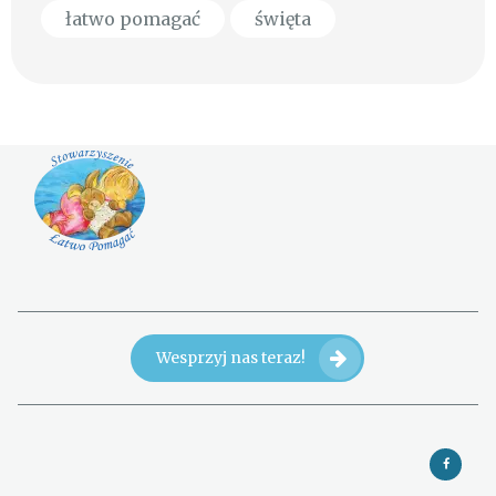
łatwo pomagać
święta
Wesprzyj nas teraz!