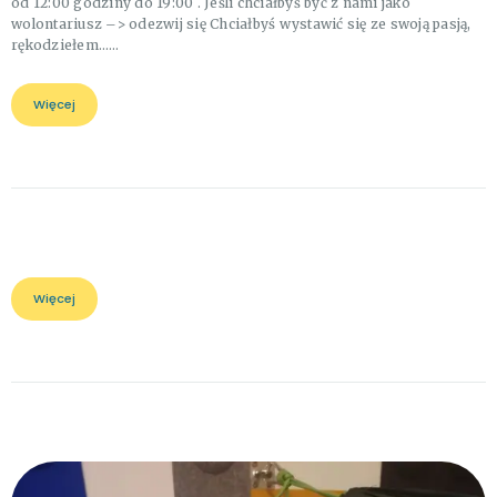
od 12:00 godziny do 19:00 . Jeśli chciałbyś być z nami jako
wolontariusz –> odezwij się Chciałbyś wystawić się ze swoją pasją,
rękodziełem……
Więcej
Więcej