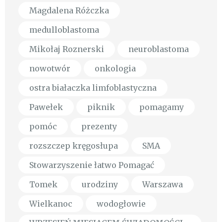
Magdalena Różczka
medulloblastoma
Mikołaj Roznerski
neuroblastoma
nowotwór
onkologia
ostra białaczka limfoblastyczna
Pawełek
piknik
pomagamy
pomóc
prezenty
rozszczep kręgosłupa
SMA
Stowarzyszenie łatwo Pomagać
Tomek
urodziny
Warszawa
Wielkanoc
wodogłowie