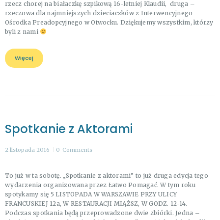
rzecz chorej na białaczkę szpikową 16-letniej Klaudii, druga –
rzeczowa dla najmniejszych dzieciaczków z Interwencyjnego
Ośrodka Preadopcyjnego w Otwocku. Dziękujemy wszystkim, którzy
byli z nami
Więcej
Spotkanie z Aktorami
2 listopada 2016
0
Comments
To już w ta sobotę. „Spotkanie z aktorami” to już druga edycja tego
wydarzenia organizowana przez Łatwo Pomagać. W tym roku
spotykamy się 5 LISTOPADA W WARSZAWIE PRZY ULICY
FRANCUSKIEJ 12a, W RESTAURACJI MIĄŻSZ, W GODZ. 12-14.
Podczas spotkania będą przeprowadzone dwie zbiórki. Jedna –