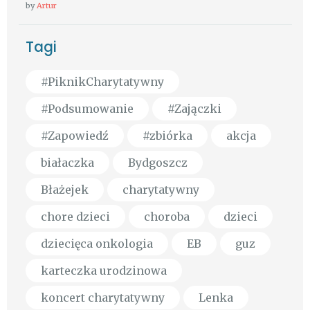
by
Artur
Tagi
#PiknikCharytatywny
#Podsumowanie
#Zajączki
#Zapowiedź
#zbiórka
akcja
białaczka
Bydgoszcz
Błażejek
charytatywny
chore dzieci
choroba
dzieci
dziecięca onkologia
EB
guz
karteczka urodzinowa
koncert charytatywny
Lenka