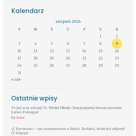
Kalendarz
sierpień 2026
P
W
Ś
C
P
S
N
1
2
3
4
5
6
7
8
9
10
11
12
13
14
15
16
17
18
19
20
21
22
23
24
25
26
27
28
29
30
31
« cze
Ostatnie wpisy
To już w tę sobotę! 10. Wielki Piknik Charytatywny Stowarzyszenia
Łatwo Pomagać
by
Artur
Koronowo – nie nowotworom u dzieci. Rodzicu, dostrzeż objawy!
(V Edycja)