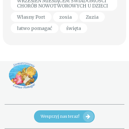
WRZESIEŃ MIESIĄCEM ŚWIADOMOŚCI
CHORÓB NOWOTWOROWYCH U DZIECI
Własny Port
zosia
Zuzia
łatwo pomagać
święta
Wesprzyj nas teraz!