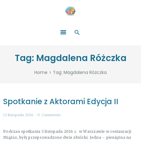
HOME
O NAS
ŁATWO POMAGAĆ
ZOSTAŃ DARCZYŃCĄ!
BLOG
GALERIA
Tag: Magdalena Różczka
WYDARZENIA
PARTNERZY
Home
Tag: Magdalena Różczka
Spotkanie z Aktorami Edycja II
12 listopada 2016
0
Comments
Podczas spotkania 5 listopada 2016 r. w Warszawie w restauracji
Miąższ, były przeprowadzone dwie zbiórki. Jedna – pieniężna na