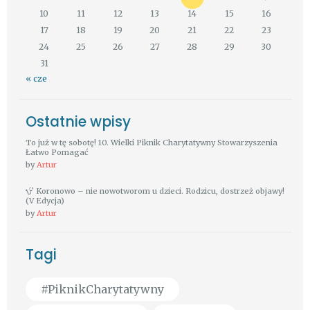
10
11
12
13
14
15
16
17
18
19
20
21
22
23
24
25
26
27
28
29
30
31
« cze
Ostatnie wpisy
To już w tę sobotę! 10. Wielki Piknik Charytatywny Stowarzyszenia
Łatwo Pomagać
by
Artur
Koronowo – nie nowotworom u dzieci. Rodzicu, dostrzeż objawy!
(V Edycja)
by
Artur
Tagi
#PiknikCharytatywny