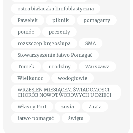
ostra białaczka limfoblastyczna
Pawełek
piknik
pomagamy
pomóc
prezenty
rozszczep kręgosłupa
SMA
Stowarzyszenie łatwo Pomagać
Tomek
urodziny
Warszawa
Wielkanoc
wodogłowie
WRZESIEŃ MIESIĄCEM ŚWIADOMOŚCI
CHORÓB NOWOTWOROWYCH U DZIECI
Własny Port
zosia
Zuzia
łatwo pomagać
święta