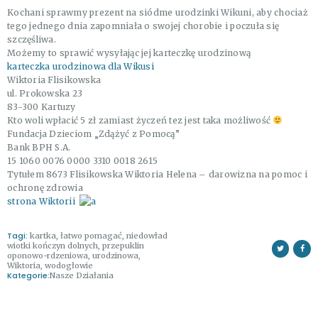
Kochani sprawmy prezent na siódme urodzinki Wikuni, aby chociaż
tego jednego dnia zapomniała o swojej chorobie i poczuła się
szczęśliwa.
Możemy to sprawić wysyłając jej karteczkę urodzinową
karteczka urodzinowa dla Wikusi
Wiktoria Flisikowska
ul. Prokowska 23
83-300 Kartuzy
Kto woli wpłacić 5 zł zamiast życzeń tez jest taka możliwość
Fundacja Dzieciom „Zdążyć z Pomocą”
Bank BPH S.A.
15 1060 0076 0000 3310 0018 2615
Tytułem 8673 Flisikowska Wiktoria Helena – darowizna na pomoc i
ochronę zdrowia
strona Wiktorii
Tagi:
kartka
,
łatwo pomagać
,
niedowład
wiotki kończyn dolnych
,
przepuklin
oponowo-rdzeniowa
,
urodzinowa
,
Wiktoria
,
wodogłowie
Kategorie:
Nasze Działania