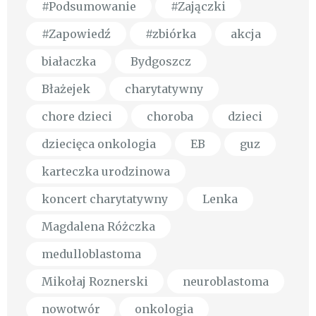
#Podsumowanie
#Zajączki
#Zapowiedź
#zbiórka
akcja
białaczka
Bydgoszcz
Błażejek
charytatywny
chore dzieci
choroba
dzieci
dziecięca onkologia
EB
guz
karteczka urodzinowa
koncert charytatywny
Lenka
Magdalena Różczka
medulloblastoma
Mikołaj Roznerski
neuroblastoma
nowotwór
onkologia