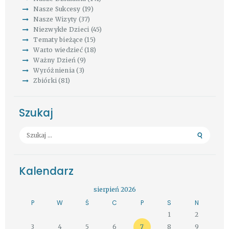
Nasze Sukcesy
(19)
Nasze Wizyty
(37)
Niezwykłe Dzieci
(45)
Tematy bieżące
(15)
Warto wiedzieć
(18)
Ważny Dzień
(9)
Wyróżnienia
(3)
Zbiórki
(81)
Szukaj
Szukaj:
Kalendarz
sierpień 2026
P
W
Ś
C
P
S
N
1
2
3
4
5
6
7
8
9