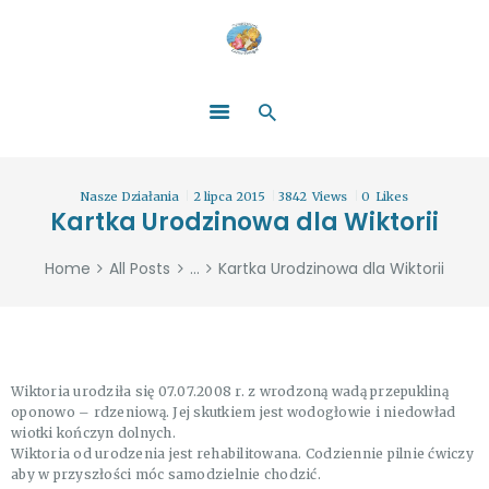
HOME
O NAS
ŁATWO POMAGAĆ
ZOSTAŃ DARCZYŃCĄ!
BLOG
GALERIA
Nasze Działania
2 lipca 2015
3842
Views
0
Likes
WYDARZENIA
Kartka Urodzinowa dla Wiktorii
PARTNERZY
Home
All Posts
...
Kartka Urodzinowa dla Wiktorii
Wiktoria urodziła się 07.07.2008 r. z wrodzoną wadą przepukliną
oponowo – rdzeniową. Jej skutkiem jest wodogłowie i niedowład
wiotki kończyn dolnych.
Wiktoria od urodzenia jest rehabilitowana. Codziennie pilnie ćwiczy
aby w przyszłości móc samodzielnie chodzić.