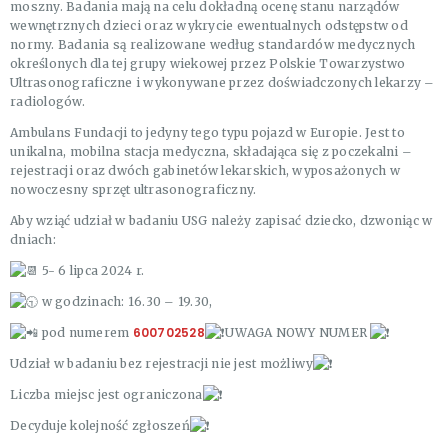
moszny. Badania mają na celu dokładną ocenę stanu narządów
wewnętrznych dzieci oraz wykrycie ewentualnych odstępstw od
normy. Badania są realizowane według standardów medycznych
określonych dla tej grupy wiekowej przez Polskie Towarzystwo
Ultrasonograficzne i wykonywane przez doświadczonych lekarzy –
radiologów.
Ambulans Fundacji to jedyny tego typu pojazd w Europie. Jest to
unikalna, mobilna stacja medyczna, składająca się z poczekalni –
rejestracji oraz dwóch gabinetów lekarskich, wyposażonych w
nowoczesny sprzęt ultrasonograficzny.
Aby wziąć udział w badaniu USG należy zapisać dziecko, dzwoniąc w
dniach:
5- 6 lipca 2024 r.
w godzinach: 16.30 – 19.30,
600702528
pod numerem
UWAGA NOWY NUMER
Udział w badaniu bez rejestracji nie jest możliwy
Liczba miejsc jest ograniczona
Decyduje kolejność zgłoszeń