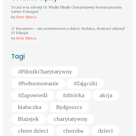
To już w tę sobotę! 10. Wielki Piknik Charytatywny Stowarzyszenia
Łatwo Pomagać
by
Piotr Mitera
Koronowo – nie nowotworom u dzieci. Rodzicu, dostrzeż objawy!
(V Edycja)
by
Piotr Mitera
Tagi
#PiknikCharytatywny
#Podsumowanie
#Zajączki
#Zapowiedź
#zbiórka
akcja
białaczka
Bydgoszcz
Błażejek
charytatywny
chore dzieci
choroba
dzieci