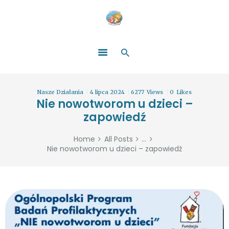
HOME
O NAS
ŁATWO POMAGAĆ
ZOSTAŃ DARCZYŃCĄ!
BLOG
GALERIA
Nasze Działania
4 lipca 2024
6277
Views
0
Likes
WYDARZENIA
Nie nowotworom u dzieci –
zapowiedź
PARTNERZY
Home
All Posts
...
Nie nowotworom u dzieci – zapowiedź