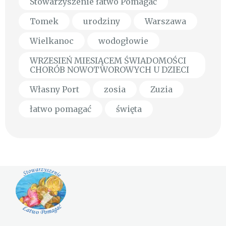
Stowarzyszenie łatwo Pomagać
Tomek
urodziny
Warszawa
Wielkanoc
wodogłowie
WRZESIEŃ MIESIĄCEM ŚWIADOMOŚCI
CHORÓB NOWOTWOROWYCH U DZIECI
Własny Port
zosia
Zuzia
łatwo pomagać
święta