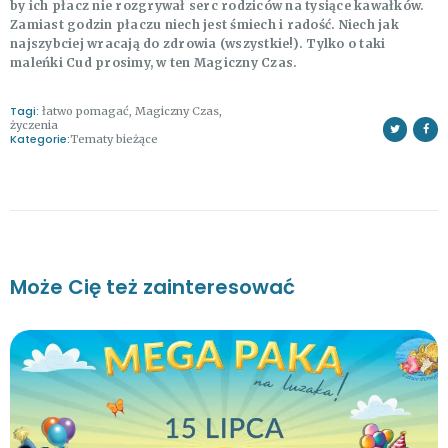
by ich płacz nie rozgrywał serc rodziców na tysiące kawałków.
Zamiast godzin płaczu niech jest śmiech i radość. Niech jak
najszybciej wracają do zdrowia (wszystkie!). Tylko o taki
maleńki Cud prosimy, w ten Magiczny Czas.
Tagi:
łatwo pomagać
,
Magiczny Czas
,
życzenia
Kategorie:
Tematy bieżące
Może Cię też zainteresować