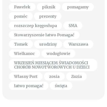
Pawełek
piknik
pomagamy
pomóc
prezenty
rozszczep kręgosłupa
SMA
Stowarzyszenie łatwo Pomagać
Tomek
urodziny
Warszawa
Wielkanoc
wodogłowie
WRZESIEŃ MIESIĄCEM ŚWIADOMOŚCI
CHORÓB NOWOTWOROWYCH U DZIECI
Własny Port
zosia
Zuzia
łatwo pomagać
święta