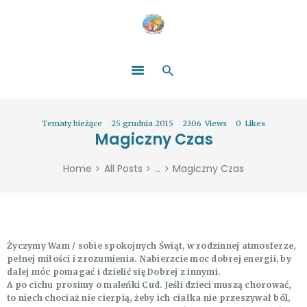
HOME
O NAS
ŁATWO POMAGAĆ
ZOSTAŃ DARCZYŃCĄ!
BLOG
GALERIA
Tematy bieżące
25 grudnia 2015
2306
Views
0
Likes
WYDARZENIA
Magiczny Czas
PARTNERZY
Home
All Posts
...
Magiczny Czas
Życzymy Wam / sobie spokojnych Świąt, w rodzinnej atmosferze,
pełnej miłości i zrozumienia. Nabierzcie moc dobrej energii, by
dalej móc pomagać i dzielić się Dobrej z innymi.
A po cichu prosimy o maleńki Cud. Jeśli dzieci muszą chorować,
to niech chociaż nie cierpią, żeby ich ciałka nie przeszywał ból,