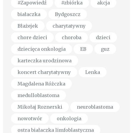
#Zapowiedź
#zbiórka
akcja
białaczka
Bydgoszcz
Błażejek
charytatywny
chore dzieci
choroba
dzieci
dziecięca onkologia
EB
guz
karteczka urodzinowa
koncert charytatywny
Lenka
Magdalena Różczka
medulloblastoma
Mikołaj Roznerski
neuroblastoma
nowotwór
onkologia
ostra białaczka limfoblastyczna