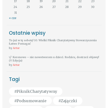
17
18
19
20
21
22
23
24
25
26
27
28
29
30
31
« cze
Ostatnie wpisy
To już w tę sobotę! 10. Wielki Piknik Charytatywny Stowarzyszenia
Łatwo Pomagać
by
Artur
Koronowo – nie nowotworom u dzieci. Rodzicu, dostrzeż objawy!
(V Edycja)
by
Artur
Tagi
#PiknikCharytatywny
#Podsumowanie
#Zajączki