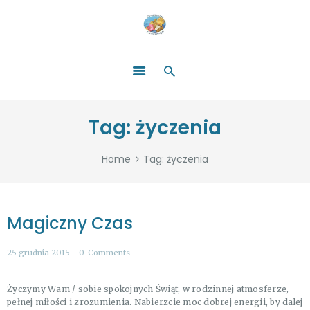
HOME
O NAS
ŁATWO POMAGAĆ
ZOSTAŃ DARCZYŃCĄ!
BLOG
GALERIA
Tag: życzenia
WYDARZENIA
PARTNERZY
Home
Tag: życzenia
Magiczny Czas
25 grudnia 2015
0
Comments
Życzymy Wam / sobie spokojnych Świąt, w rodzinnej atmosferze,
pełnej miłości i zrozumienia. Nabierzcie moc dobrej energii, by dalej