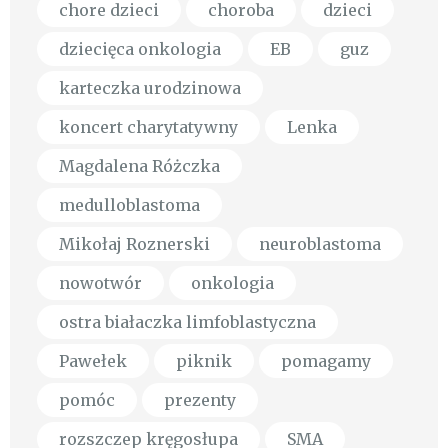
chore dzieci
choroba
dzieci
dziecięca onkologia
EB
guz
karteczka urodzinowa
koncert charytatywny
Lenka
Magdalena Różczka
medulloblastoma
Mikołaj Roznerski
neuroblastoma
nowotwór
onkologia
ostra białaczka limfoblastyczna
Pawełek
piknik
pomagamy
pomóc
prezenty
rozszczep kręgosłupa
SMA