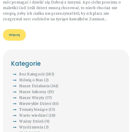
móc pomagać i dzielić się Dobrej z innymi. A po cichu prosimy o
maleńki Cud. Jeśli dzieci muszą chorować, to niech chociaż nie
cierpią, żeby ich ciałka nie przeszywał ból, by ich płacz nie
rozgrywał serc rodziców na tysiące kawałków. Zamiast…
Więcej
Kategorie
Bez Kategorii
(181)
Mówią o Nas
(2)
Nasze Działania
(141)
Nasze Sukcesy
(19)
Nasze Wizyty
(37)
Niezwykłe Dzieci
(45)
Tematy bieżące
(15)
Warto wiedzieć
(18)
Ważny Dzień
(9)
Wyróżnienia
(3)