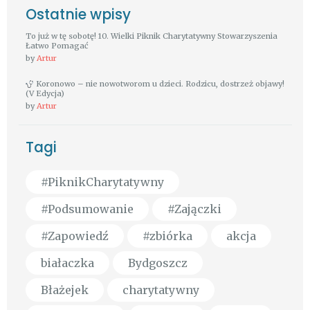
Ostatnie wpisy
To już w tę sobotę! 10. Wielki Piknik Charytatywny Stowarzyszenia
Łatwo Pomagać
by
Artur
Koronowo – nie nowotworom u dzieci. Rodzicu, dostrzeż objawy!
(V Edycja)
by
Artur
Tagi
#PiknikCharytatywny
#Podsumowanie
#Zajączki
#Zapowiedź
#zbiórka
akcja
białaczka
Bydgoszcz
Błażejek
charytatywny