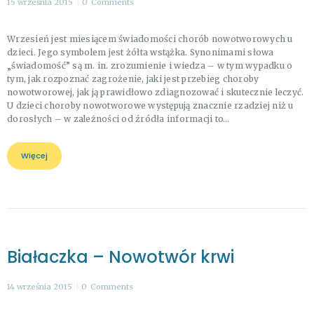
15 września 2015
0
Comments
Wrzesień jest miesiącem świadomości chorób nowotworowych u
dzieci. Jego symbolem jest żółta wstążka. Synonimami słowa
„świadomość” są m. in. zrozumienie i wiedza – w tym wypadku o
tym, jak rozpoznać zagrożenie, jaki jest przebieg choroby
nowotworowej, jak ją prawidłowo zdiagnozować i skutecznie leczyć.
U dzieci choroby nowotworowe występują znacznie rzadziej niż u
dorosłych – w zależności od źródła informacji to…
Więcej
Białaczka – Nowotwór krwi
14 września 2015
0
Comments