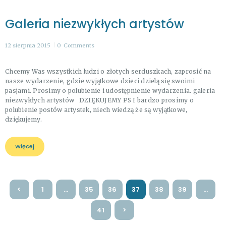
Galeria niezwykłych artystów
12 sierpnia 2015
0
Comments
Chcemy Was wszystkich ludzi o złotych serduszkach, zaprosić na
nasze wydarzenie, gdzie wyjątkowe dzieci dzielą się swoimi
pasjami. Prosimy o polubienie i udostępnienie wydarzenia. galeria
niezwykłych artystów DZIĘKUJEMY PS I bardzo prosimy o
polubienie postów artystek, niech wiedzą że są wyjątkowe,
dziękujemy.
Więcej
Stronicowanie
<
STRONA
1
…
STRONA
35
STRONA
36
STRONA
37
STRONA
38
STRONA
39
…
wpisów
STRONA
41
>