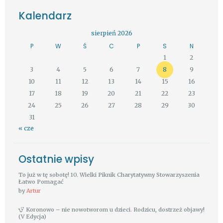
Kalendarz
sierpień 2026
P
W
Ś
C
P
S
N
1
2
3
4
5
6
7
8
9
10
11
12
13
14
15
16
17
18
19
20
21
22
23
24
25
26
27
28
29
30
31
« cze
Ostatnie wpisy
To już w tę sobotę! 10. Wielki Piknik Charytatywny Stowarzyszenia
Łatwo Pomagać
by
Artur
Koronowo – nie nowotworom u dzieci. Rodzicu, dostrzeż objawy!
(V Edycja)