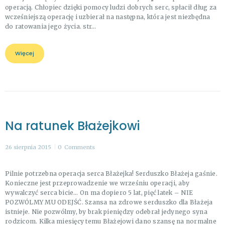
operacją. Chłopiec dzięki pomocy ludzi dobrych serc, spłacił dług za
wcześniejszą operację i uzbierał na następna, która jest niezbędna
do ratowania jego życia. str…
Więcej
Na ratunek Błażejkowi
26 sierpnia 2015
0
Comments
Pilnie potrzebna operacja serca Błażejka! Serduszko Błażeja gaśnie.
Konieczne jest przeprowadzenie we wrześniu operacji, aby
wywalczyć serca bicie… On ma dopiero 5 lat, pięć latek – NIE
POZWÓLMY MU ODEJŚĆ. Szansa na zdrowe serduszko dla Błażeja
istnieje. Nie pozwólmy, by brak pieniędzy odebrał jedynego syna
rodzicom. Kilka miesięcy temu Błażejowi dano szansę na normalne