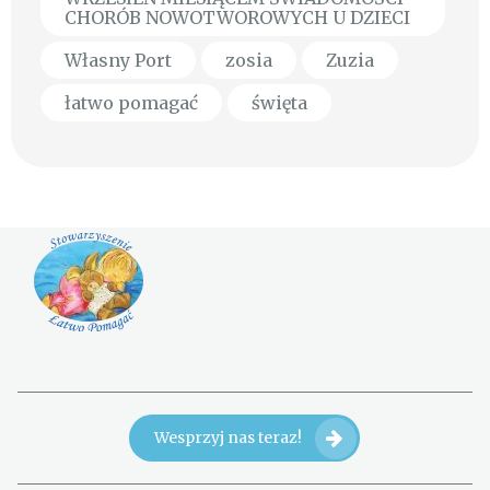
CHORÓB NOWOTWOROWYCH U DZIECI
Własny Port
zosia
Zuzia
łatwo pomagać
święta
Wesprzyj nas teraz!