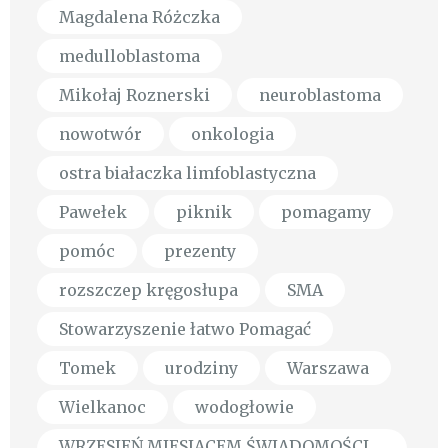
Magdalena Różczka
medulloblastoma
Mikołaj Roznerski
neuroblastoma
nowotwór
onkologia
ostra białaczka limfoblastyczna
Pawełek
piknik
pomagamy
pomóc
prezenty
rozszczep kręgosłupa
SMA
Stowarzyszenie łatwo Pomagać
Tomek
urodziny
Warszawa
Wielkanoc
wodogłowie
WRZESIEŃ MIESIĄCEM ŚWIADOMOŚCI