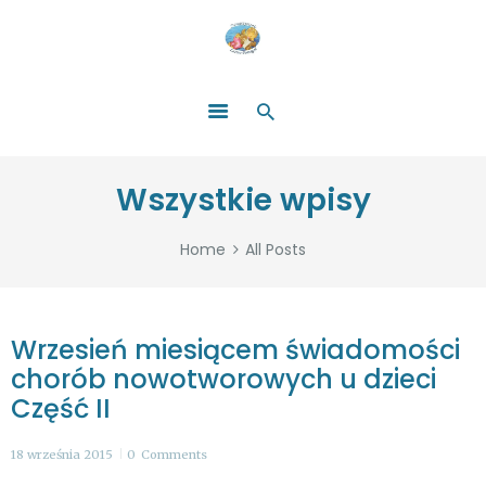
HOME
O NAS
ŁATWO POMAGAĆ
ZOSTAŃ DARCZYŃCĄ!
BLOG
GALERIA
Wszystkie wpisy
WYDARZENIA
PARTNERZY
Home
All Posts
Wrzesień miesiącem świadomości
chorób nowotworowych u dzieci
Część II
18 września 2015
0
Comments