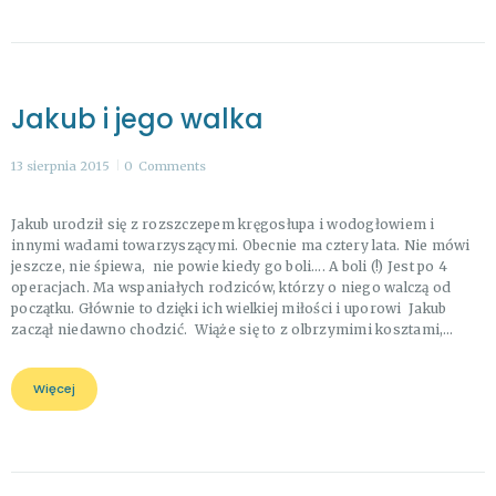
Jakub i jego walka
13 sierpnia 2015
0
Comments
Jakub urodził się z rozszczepem kręgosłupa i wodogłowiem i
innymi wadami towarzyszącymi. Obecnie ma cztery lata. Nie mówi
jeszcze, nie śpiewa, nie powie kiedy go boli…. A boli (!) Jest po 4
operacjach. Ma wspaniałych rodziców, którzy o niego walczą od
początku. Głównie to dzięki ich wielkiej miłości i uporowi Jakub
zaczął niedawno chodzić. Wiąże się to z olbrzymimi kosztami,…
Więcej