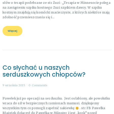
słów o terapii podebrane ze str Zuzi : „Terapia w Minnesocie polega
na zastąpieniu szpiku kostnego Zuzi szpikiem dawcy. W szpiku
kostnym znajdują się komórki macierzyste, z których niektóre mają
zdolność przemieszczania się i…
Więcej
Co słychać u naszych
serduszkowych chłopców?
9 września 2015
0
Comments
Pawełek już po operacji na serduszku. Jest osłabiony, ale powolutku
wraca do sił w bezpiecznych ramionach mamusi. dziękujemy
wszystkim tym co pomogli zapełnić sakiewkę
. str FB Pawełka
Błażejek dołączył do Pawełka w Münster i jest „krok” przed