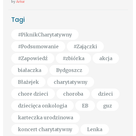
by
Artur
Tagi
#PiknikCharytatywny
#Podsumowanie
#Zajączki
#Zapowiedź
#zbiórka
akcja
białaczka
Bydgoszcz
Błażejek
charytatywny
chore dzieci
choroba
dzieci
dziecięca onkologia
EB
guz
karteczka urodzinowa
koncert charytatywny
Lenka