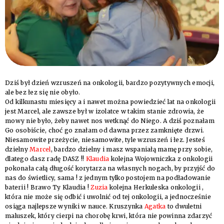
Dziś był dzień wzruszeń na onkologii, bardzo pozytywnych emocji,
ale bez łez się nie obyło.
Od kilkunastu miesięcy a i nawet można powiedzieć lat na onkologii
jest Marcel, ale zawsze był w izolatce w takim stanie zdrowia, że
mowy nie było, żeby nawet nos wetknąć do Niego. A dziś poznałam
Go osobiście, choć go znałam od dawna przez zamknięte drzwi.
Niesamowite przeżycie, niesamowite, tyle wzruszeń i łez. Jesteś
dzielny
Marcel
, bardzo dzielny i masz wspaniałą mamę przy sobie,
dlatego dasz radę DASZ !!
Klaudia
kolejna Wojowniczka z onkologii
pokonała całą długość korytarza na własnych nogach, by przyjść do
nas do świetlicy, sama ! z jednym tylko postojem na podładowanie
baterii ! Brawo Ty Klaudia !
Zuzia
kolejna Herkuleska onkologii ,
która nie może się odbić i uwolnić od tej onkologii, a jednocześnie
osiąga najlepsze wyniki w nauce. Kruszynka
Agatka
to dwuletni
maluszek, który cierpi na chorobę krwi, która nie powinna zdarzyć