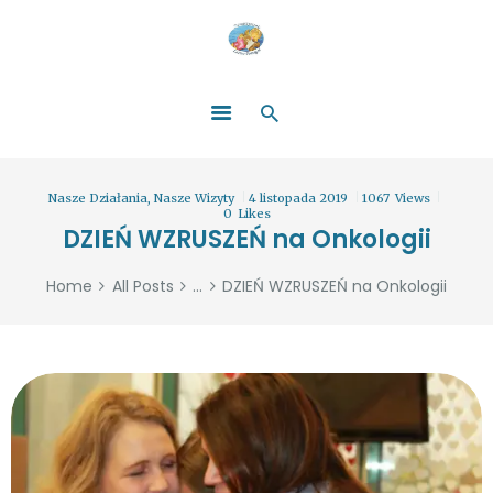
HOME
O NAS
ŁATWO POMAGAĆ
ZOSTAŃ DARCZYŃCĄ!
BLOG
GALERIA
Nasze Działania
,
Nasze Wizyty
4 listopada 2019
1067
Views
WYDARZENIA
0
Likes
DZIEŃ WZRUSZEŃ na Onkologii
PARTNERZY
Home
All Posts
...
DZIEŃ WZRUSZEŃ na Onkologii