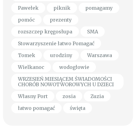
Pawełek
piknik
pomagamy
pomóc
prezenty
rozszczep kręgosłupa
SMA
Stowarzyszenie łatwo Pomagać
Tomek
urodziny
Warszawa
Wielkanoc
wodogłowie
WRZESIEŃ MIESIĄCEM ŚWIADOMOŚCI
CHORÓB NOWOTWOROWYCH U DZIECI
Własny Port
zosia
Zuzia
łatwo pomagać
święta