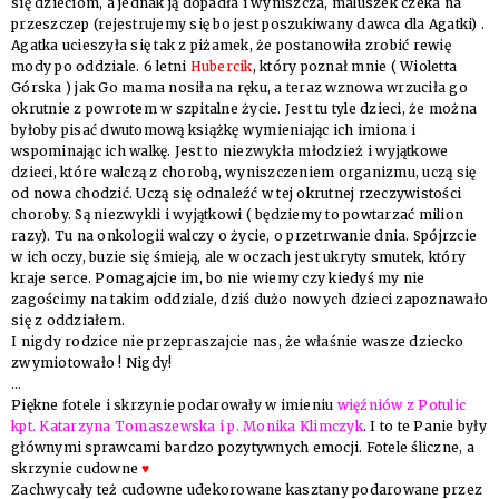
się dzieciom, a jednak ją dopadła i wyniszcza, maluszek czeka na
przeszczep (rejestrujemy się bo jest poszukiwany dawca dla Agatki) .
Agatka ucieszyła się tak z piżamek, że postanowiła zrobić rewię
mody po oddziale. 6 letni
Hubercik
, który poznał mnie ( Wioletta
Górska ) jak Go mama nosiła na ręku, a teraz wznowa wrzuciła go
okrutnie z powrotem w szpitalne życie. Jest tu tyle dzieci, że można
byłoby pisać dwutomową książkę wymieniając ich imiona i
wspominając ich walkę. Jest to niezwykła młodzież i wyjątkowe
dzieci, które walczą z chorobą, wyniszczeniem organizmu, uczą się
od nowa chodzić. Uczą się odnaleźć w tej okrutnej rzeczywistości
choroby. Są niezwykli i wyjątkowi ( będziemy to powtarzać milion
razy). Tu na onkologii walczy o życie, o przetrwanie dnia. Spójrzcie
w ich oczy, buzie się śmieją, ale w oczach jest ukryty smutek, który
kraje serce. Pomagajcie im, bo nie wiemy czy kiedyś my nie
zagościmy na takim oddziale, dziś dużo nowych dzieci zapoznawało
się z oddziałem.
I nigdy rodzice nie przepraszajcie nas, że właśnie wasze dziecko
zwymiotowało ! Nigdy!
…
Piękne fotele i skrzynie podarowały w imieniu
więźniów z Potulic
kpt. Katarzyna Tomaszewska i p. Monika Klimczyk
.
I to te Panie były
głównymi sprawcami bardzo pozytywnych emocji. Fotele śliczne, a
skrzynie cudowne
♥
Zachwycały też cudowne udekorowane kasztany podarowane przez