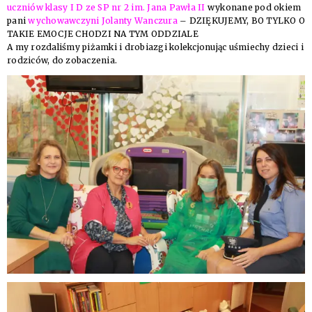
uczniów klasy I D ze SP nr 2 im. Jana Pawła II
wykonane pod okiem
pani
wychowawczyni Jolanty Wanczura
– DZIĘKUJEMY, BO TYLKO O
TAKIE EMOCJE CHODZI NA TYM ODDZIALE
A my rozdaliśmy piżamki i drobiazgi kolekcjonując uśmiechy dzieci i
rodziców, do zobaczenia.