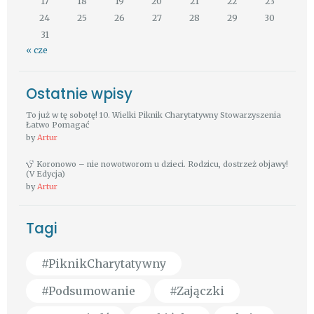
17
18
19
20
21
22
23
24
25
26
27
28
29
30
31
« cze
Ostatnie wpisy
To już w tę sobotę! 10. Wielki Piknik Charytatywny Stowarzyszenia
Łatwo Pomagać
by
Artur
Koronowo – nie nowotworom u dzieci. Rodzicu, dostrzeż objawy!
(V Edycja)
by
Artur
Tagi
#PiknikCharytatywny
#Podsumowanie
#Zajączki