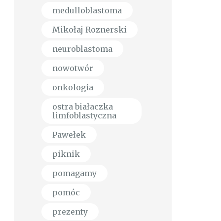
medulloblastoma
Mikołaj Roznerski
neuroblastoma
nowotwór
onkologia
ostra białaczka
limfoblastyczna
Pawełek
piknik
pomagamy
pomóc
prezenty