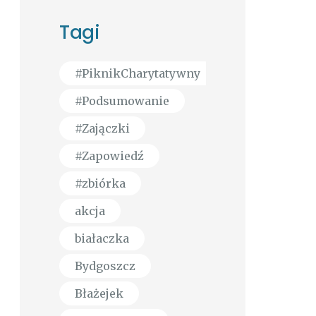
Tagi
#PiknikCharytatywny
#Podsumowanie
#Zajączki
#Zapowiedź
#zbiórka
akcja
białaczka
Bydgoszcz
Błażejek