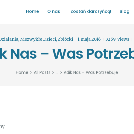
HOME
Home
O nas
Zostań darczyńcą!
Blog
O NAS
ŁATWO POMAGAĆ
ZOSTAŃ DARCZYŃCĄ!
Działania
,
Niezwykłe Dzieci
,
Zbiórki
1 maja 2016
3269
Views
k Nas – Was Potrze
BLOG
GALERIA
Home
All Posts
...
Adik Nas – Was Potrzebuje
WYDARZENIA
PARTNERZY
imy