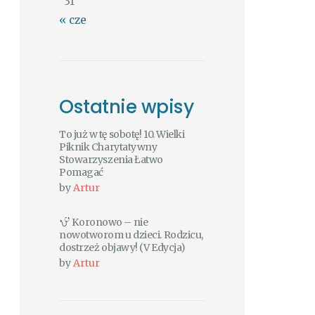
31
« cze
Ostatnie wpisy
To już w tę sobotę! 10. Wielki
Piknik Charytatywny
Stowarzyszenia Łatwo
Pomagać
by
Artur
Koronowo – nie
nowotworom u dzieci. Rodzicu,
dostrzeż objawy! (V Edycja)
by
Artur