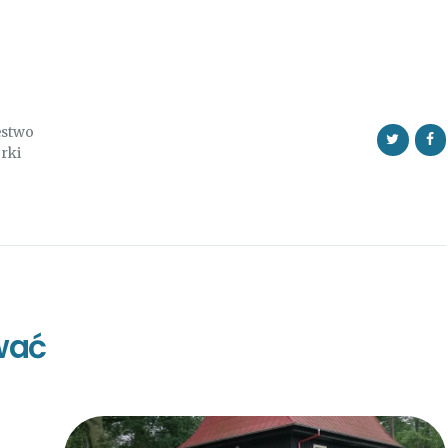
ęstwo
rki
wać