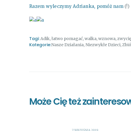
Razem wyleczymy Adrianka, pomóż nam
(!)
Tagi:
Adik
,
łatwo pomagać
,
walka
,
wznowa
,
zwyci
Kategorie:
Nasze Działania
,
Niezwykłe Dzieci
,
Zbió
Może Cię też zaintereso
7 WRZEŚNIA 2019