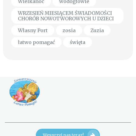
Wielkanoc
wodogłowie
WRZESIEŃ MIESIĄCEM ŚWIADOMOŚCI
CHORÓB NOWOTWOROWYCH U DZIECI
Własny Port
zosia
Zuzia
łatwo pomagać
święta
Wesprzyj nas teraz!