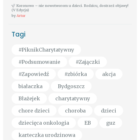
Koronowo – nie nowotworom u dzieci. Rodzicu, dostrzeż objawy!
(V Edycja)
by
Artur
Tagi
#PiknikCharytatywny
#Podsumowanie
#Zajączki
#Zapowiedź
#zbiórka
akcja
białaczka
Bydgoszcz
Błażejek
charytatywny
chore dzieci
choroba
dzieci
dziecięca onkologia
EB
guz
karteczka urodzinowa