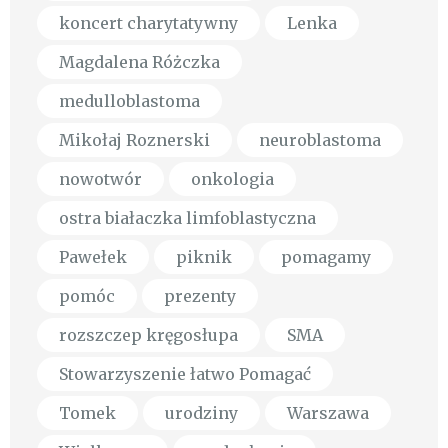
koncert charytatywny
Lenka
Magdalena Różczka
medulloblastoma
Mikołaj Roznerski
neuroblastoma
nowotwór
onkologia
ostra białaczka limfoblastyczna
Pawełek
piknik
pomagamy
pomóc
prezenty
rozszczep kręgosłupa
SMA
Stowarzyszenie łatwo Pomagać
Tomek
urodziny
Warszawa