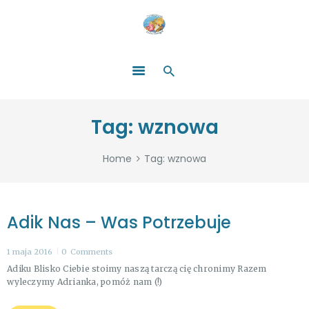
HOME
O NAS
ŁATWO POMAGAĆ
ZOSTAŃ DARCZYŃCĄ!
BLOG
GALERIA
Tag: wznowa
WYDARZENIA
PARTNERZY
Home
Tag: wznowa
Adik Nas – Was Potrzebuje
1 maja 2016
0
Comments
Adiku Blisko Ciebie stoimy naszą tarczą cię chronimy Razem
wyleczymy Adrianka, pomóż nam (!)