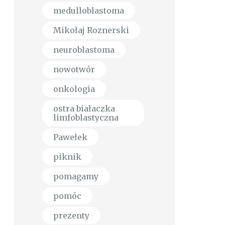
medulloblastoma
Mikołaj Roznerski
neuroblastoma
nowotwór
onkologia
ostra białaczka
limfoblastyczna
Pawełek
piknik
pomagamy
pomóc
prezenty