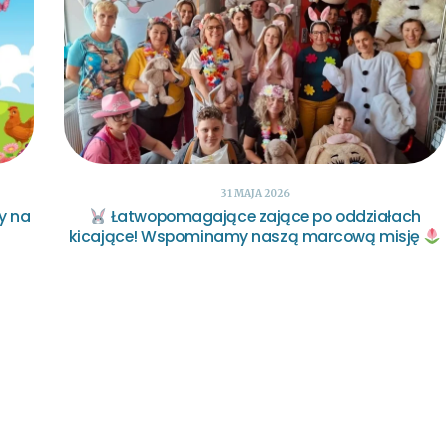
31 MAJA 2026
y na
Łatwopomagające zające po oddziałach
kicające! Wspominamy naszą marcową misję