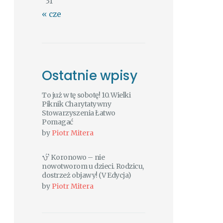
31
« cze
Ostatnie wpisy
To już w tę sobotę! 10. Wielki
Piknik Charytatywny
Stowarzyszenia Łatwo
Pomagać
by
Piotr Mitera
Koronowo – nie
nowotworom u dzieci. Rodzicu,
dostrzeż objawy! (V Edycja)
by
Piotr Mitera