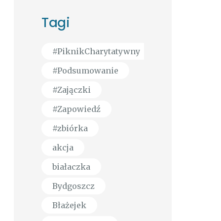
Tagi
#PiknikCharytatywny
#Podsumowanie
#Zajączki
#Zapowiedź
#zbiórka
akcja
białaczka
Bydgoszcz
Błażejek