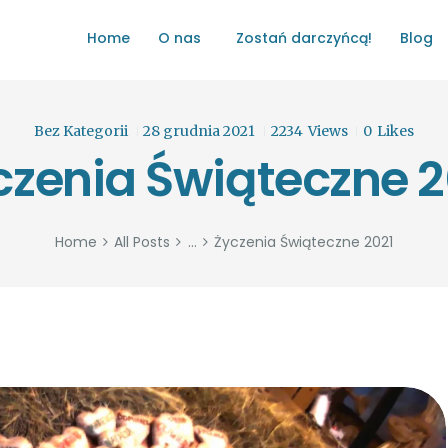
HOME
Home
O nas
Zostań darczyńcą!
Blog
O NAS
ŁATWO POMAGAĆ
ZOSTAŃ DARCZYŃCĄ!
Bez Kategorii
28 grudnia 2021
2234
Views
0
Likes
czenia Świąteczne 2
BLOG
GALERIA
Home
All Posts
...
Życzenia Świąteczne 2021
WYDARZENIA
PARTNERZY