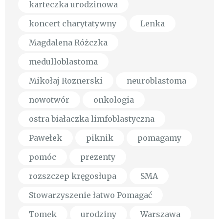
karteczka urodzinowa
koncert charytatywny
Lenka
Magdalena Różczka
medulloblastoma
Mikołaj Roznerski
neuroblastoma
nowotwór
onkologia
ostra białaczka limfoblastyczna
Pawełek
piknik
pomagamy
pomóc
prezenty
rozszczep kręgosłupa
SMA
Stowarzyszenie łatwo Pomagać
Tomek
urodziny
Warszawa