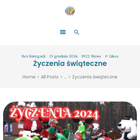
HOME
O NAS
ŁATWO POMAGAĆ
ZOSTAŃ DARCZYŃCĄ!
BLOG
GALERIA
Bez Kategorii
15 grudnia 2024
1922
Views
0
Likes
WYDARZENIA
Życzenia świąteczne
PARTNERZY
Home
All Posts
...
Życzenia świąteczne