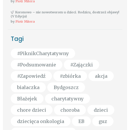
by
Piotr Mitera
Koronowo – nie nowotworom u dzieci. Rodzicu, dostrzeż objawy!
(V Edycja)
by
Piotr Mitera
Tagi
#PiknikCharytatywny
#Podsumowanie
#Zajączki
#Zapowiedź
#zbiórka
akcja
białaczka
Bydgoszcz
Błażejek
charytatywny
chore dzieci
choroba
dzieci
dziecięca onkologia
EB
guz