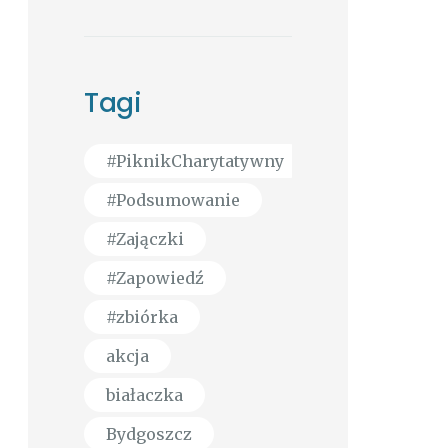
Tagi
#PiknikCharytatywny
#Podsumowanie
#Zajączki
#Zapowiedź
#zbiórka
akcja
białaczka
Bydgoszcz