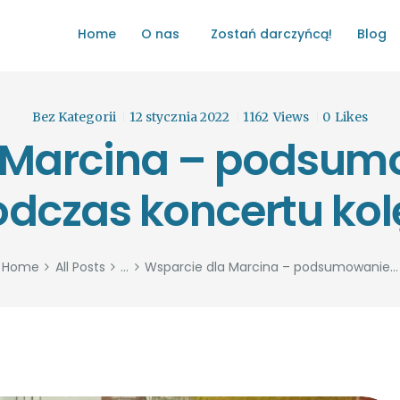
HOME
Home
O nas
Zostań darczyńcą!
Blog
O NAS
ŁATWO POMAGAĆ
ZOSTAŃ DARCZYŃCĄ!
Bez Kategorii
12 stycznia 2022
1162
Views
0
Likes
 Marcina – podsumo
BLOG
dczas koncertu ko
GALERIA
WYDARZENIA
Home
All Posts
...
Wsparcie dla Marcina – podsumowanie...
PARTNERZY