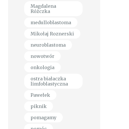
Magdalena
Różczka
medulloblastoma
Mikołaj Roznerski
neuroblastoma
nowotwór
onkologia
ostra białaczka
limfoblastyczna
Pawełek
piknik
pomagamy
pomóc