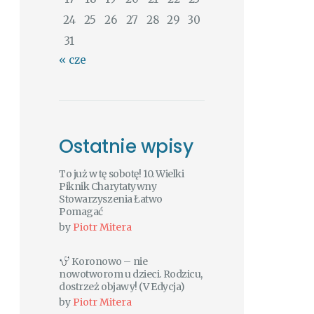
24
25
26
27
28
29
30
31
« cze
Ostatnie wpisy
To już w tę sobotę! 10. Wielki
Piknik Charytatywny
Stowarzyszenia Łatwo
Pomagać
by
Piotr Mitera
Koronowo – nie
nowotworom u dzieci. Rodzicu,
dostrzeż objawy! (V Edycja)
by
Piotr Mitera