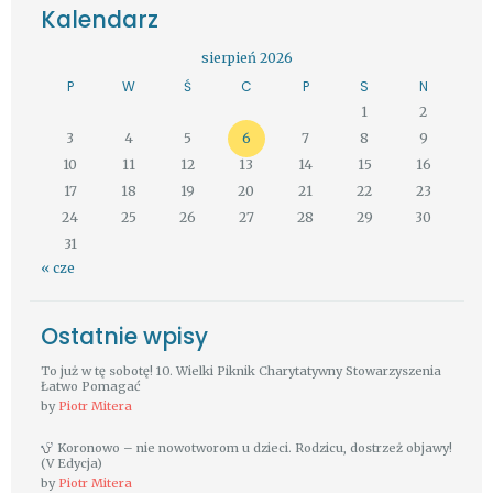
Kalendarz
sierpień 2026
P
W
Ś
C
P
S
N
1
2
3
4
5
6
7
8
9
10
11
12
13
14
15
16
17
18
19
20
21
22
23
24
25
26
27
28
29
30
31
« cze
Ostatnie wpisy
To już w tę sobotę! 10. Wielki Piknik Charytatywny Stowarzyszenia
Łatwo Pomagać
by
Piotr Mitera
Koronowo – nie nowotworom u dzieci. Rodzicu, dostrzeż objawy!
(V Edycja)
by
Piotr Mitera