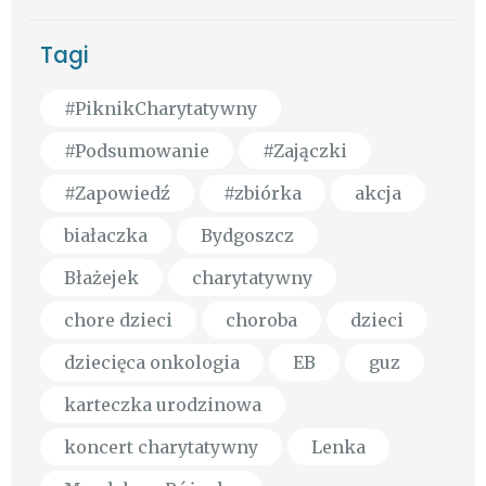
Tagi
#PiknikCharytatywny
#Podsumowanie
#Zajączki
#Zapowiedź
#zbiórka
akcja
białaczka
Bydgoszcz
Błażejek
charytatywny
chore dzieci
choroba
dzieci
dziecięca onkologia
EB
guz
karteczka urodzinowa
koncert charytatywny
Lenka