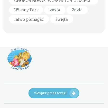
CHORÓB NOWOTWOROWYCH U DZIECI
Własny Port
zosia
Zuzia
łatwo pomagać
święta
Wesprzyj nas teraz!