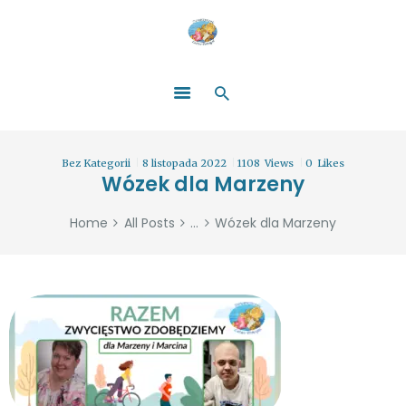
HOME
O NAS
ŁATWO POMAGAĆ
ZOSTAŃ DARCZYŃCĄ!
BLOG
GALERIA
Bez Kategorii
8 listopada 2022
1108
Views
0
Likes
WYDARZENIA
Wózek dla Marzeny
PARTNERZY
Home
All Posts
...
Wózek dla Marzeny