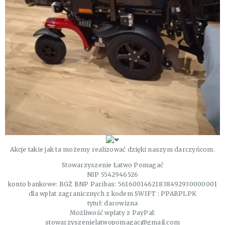
Akcje takie jak ta możemy realizować dzięki naszym darczyńcom.
Stowarzyszenie Łatwo Pomagać
NIP 5542946526
konto bankowe: BGŻ BNP Paribas: 56160014621838492930000001
dla wpłat zagranicznych z kodem SWIFT : PPABPLPK
tytuł: darowizna
Możliwość wpłaty z PayPal:
stowarzyszenielatwopomagac@gmail.com