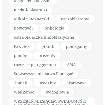
Magdalena Różczka
medulloblastoma
Mikołaj Roznerski
neuroblastoma
nowotwór
onkologia
ostra białaczka limfoblastyczna
Pawełek
piknik
pomagamy
pomóc
prezenty
rozszczep kręgosłupa
SMA
Stowarzyszenie łatwo Pomagać
Tomek
urodziny
Warszawa
Wielkanoc
wodogłowie
WRZESIEŃ MIESIĄCEM ŚWIADOMOŚCI