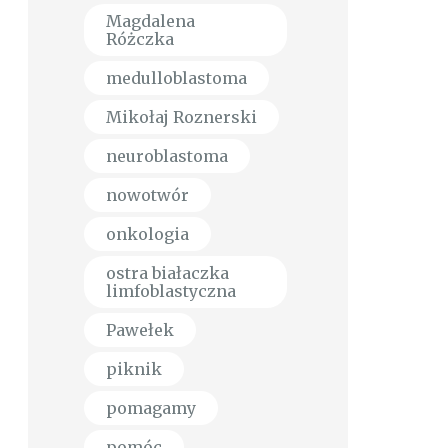
Magdalena
Różczka
medulloblastoma
Mikołaj Roznerski
neuroblastoma
nowotwór
onkologia
ostra białaczka
limfoblastyczna
Pawełek
piknik
pomagamy
pomóc