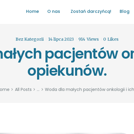
HOME
Home
O nas
Zostań darczyńcą!
Blog
O NAS
ŁATWO POMAGAĆ
ZOSTAŃ DARCZYŃCĄ!
Bez Kategorii
14 lipca 2023
914
Views
0
Likes
łych pacjentów onk
BLOG
opiekunów.
GALERIA
WYDARZENIA
Home
All Posts
...
Woda dla małych pacjentów onkologii i ich.
PARTNERZY