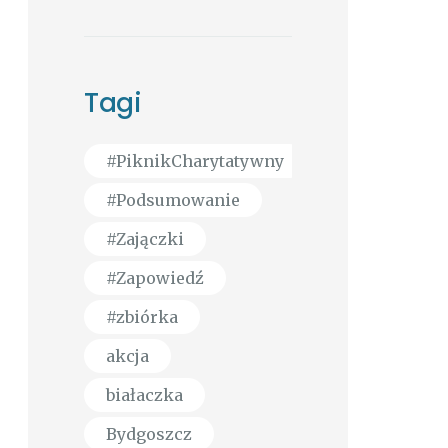
Tagi
#PiknikCharytatywny
#Podsumowanie
#Zajączki
#Zapowiedź
#zbiórka
akcja
białaczka
Bydgoszcz