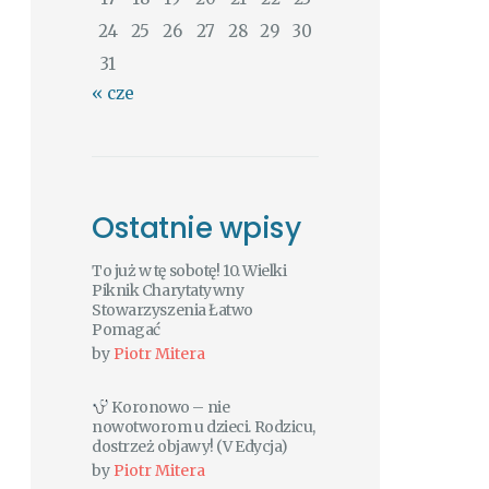
24
25
26
27
28
29
30
31
« cze
Ostatnie wpisy
To już w tę sobotę! 10. Wielki
Piknik Charytatywny
Stowarzyszenia Łatwo
Pomagać
by
Piotr Mitera
Koronowo – nie
nowotworom u dzieci. Rodzicu,
dostrzeż objawy! (V Edycja)
by
Piotr Mitera