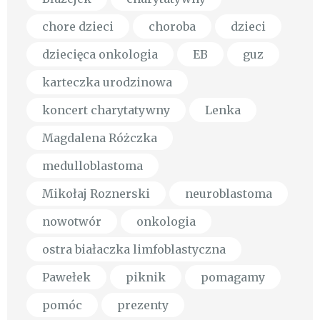
chore dzieci
choroba
dzieci
dziecięca onkologia
EB
guz
karteczka urodzinowa
koncert charytatywny
Lenka
Magdalena Różczka
medulloblastoma
Mikołaj Roznerski
neuroblastoma
nowotwór
onkologia
ostra białaczka limfoblastyczna
Pawełek
piknik
pomagamy
pomóc
prezenty