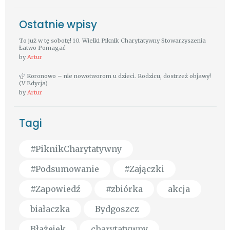
Ostatnie wpisy
To już w tę sobotę! 10. Wielki Piknik Charytatywny Stowarzyszenia
Łatwo Pomagać
by
Artur
Koronowo – nie nowotworom u dzieci. Rodzicu, dostrzeż objawy!
(V Edycja)
by
Artur
Tagi
#PiknikCharytatywny
#Podsumowanie
#Zajączki
#Zapowiedź
#zbiórka
akcja
białaczka
Bydgoszcz
Błażejek
charytatywny