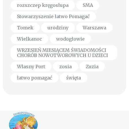
rozszczep kręgosłupa
SMA
Stowarzyszenie łatwo Pomagać
Tomek
urodziny
Warszawa
Wielkanoc
wodogłowie
WRZESIEŃ MIESIĄCEM ŚWIADOMOŚCI
CHORÓB NOWOTWOROWYCH U DZIECI
Własny Port
zosia
Zuzia
łatwo pomagać
święta