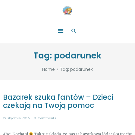
HOME
O NAS
ŁATWO POMAGAĆ
ZOSTAŃ DARCZYŃCĄ!
BLOG
GALERIA
Tag: podarunek
WYDARZENIA
PARTNERZY
Home
Tag: podarunek
Bazarek szuka fantów – Dzieci
czekają na Twoją pomoc
19 stycznia 2016
0
Comments
Ahoj Kochani
Tak się składa, że nasza bazarkowa łódeczka trochę