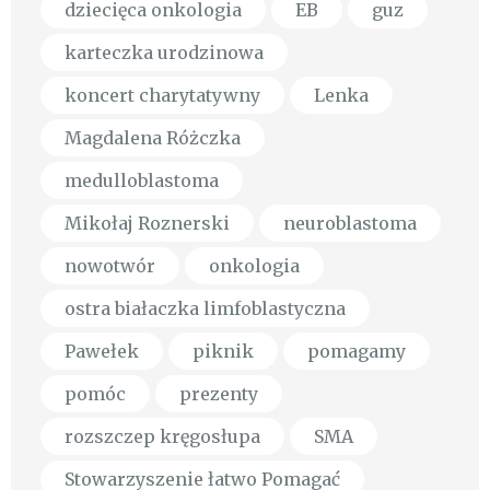
dziecięca onkologia
EB
guz
karteczka urodzinowa
koncert charytatywny
Lenka
Magdalena Różczka
medulloblastoma
Mikołaj Roznerski
neuroblastoma
nowotwór
onkologia
ostra białaczka limfoblastyczna
Pawełek
piknik
pomagamy
pomóc
prezenty
rozszczep kręgosłupa
SMA
Stowarzyszenie łatwo Pomagać