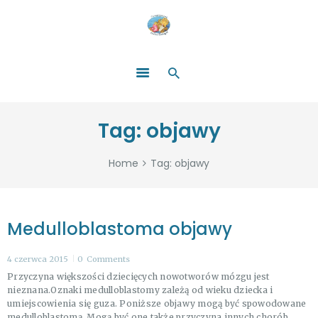
HOME
O NAS
ŁATWO POMAGAĆ
ZOSTAŃ DARCZYŃCĄ!
BLOG
GALERIA
Tag: objawy
WYDARZENIA
PARTNERZY
Home
Tag: objawy
Medulloblastoma objawy
4 czerwca 2015
0
Comments
Przyczyna większości dziecięcych nowotworów mózgu jest
nieznana.Oznaki medulloblastomy zależą od wieku dziecka i
umiejscowienia się guza. Poniższe objawy mogą być spowodowane
medulloblastomą. Mogą być one także przyczyna innych chorób.