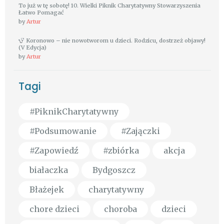
To już w tę sobotę! 10. Wielki Piknik Charytatywny Stowarzyszenia
Łatwo Pomagać
by
Artur
Koronowo – nie nowotworom u dzieci. Rodzicu, dostrzeż objawy!
(V Edycja)
by
Artur
Tagi
#PiknikCharytatywny
#Podsumowanie
#Zajączki
#Zapowiedź
#zbiórka
akcja
białaczka
Bydgoszcz
Błażejek
charytatywny
chore dzieci
choroba
dzieci