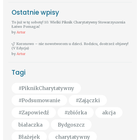
Ostatnie wpisy
To już w tę sobotę! 10. Wielki Piknik Charytatywny Stowarzyszenia
Łatwo Pomagać
by
Artur
Koronowo – nie nowotworom u dzieci. Rodzicu, dostrzeż objawy!
(V Edycja)
by
Artur
Tagi
#PiknikCharytatywny
#Podsumowanie
#Zajączki
#Zapowiedź
#zbiórka
akcja
białaczka
Bydgoszcz
Błażejek
charytatywny