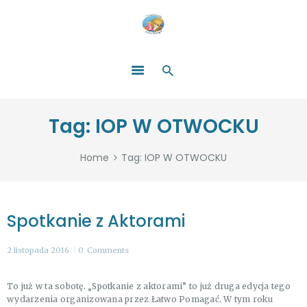
HOME
O NAS
ŁATWO POMAGAĆ
ZOSTAŃ DARCZYŃCĄ!
BLOG
GALERIA
Tag: IOP W OTWOCKU
WYDARZENIA
PARTNERZY
Home
Tag: IOP W OTWOCKU
Spotkanie z Aktorami
2 listopada 2016
0
Comments
To już w ta sobotę. „Spotkanie z aktorami” to już druga edycja tego
wydarzenia organizowana przez Łatwo Pomagać. W tym roku