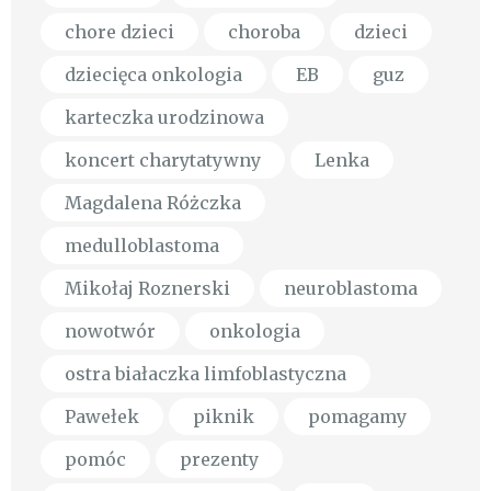
chore dzieci
choroba
dzieci
dziecięca onkologia
EB
guz
karteczka urodzinowa
koncert charytatywny
Lenka
Magdalena Różczka
medulloblastoma
Mikołaj Roznerski
neuroblastoma
nowotwór
onkologia
ostra białaczka limfoblastyczna
Pawełek
piknik
pomagamy
pomóc
prezenty