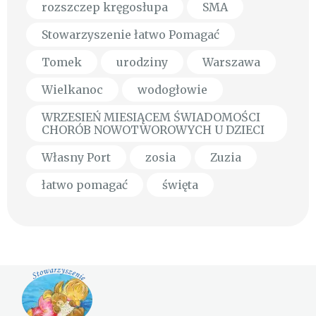
rozszczep kręgosłupa
SMA
Stowarzyszenie łatwo Pomagać
Tomek
urodziny
Warszawa
Wielkanoc
wodogłowie
WRZESIEŃ MIESIĄCEM ŚWIADOMOŚCI
CHORÓB NOWOTWOROWYCH U DZIECI
Własny Port
zosia
Zuzia
łatwo pomagać
święta