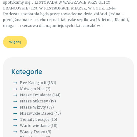
spotykamy się 5 LISTOPADA W WARSZAWIE PRZY ULICY
FRANCUSKIEJ 12a, W RESTAURACJI MIĄŻSZ, W GODZ. 12-14.
Podczas spotkania będą przeprowadzone dwie zbiórki. Jedna –
pieniężna na rzecz chorej na białaczkę szpikową 16-letniej Klaudii,
druga – rzeczowa dla najmniejszych dzieciaczków…
Więcej
Kategorie
Bez Kategorii
(181)
Mówią o Nas
(2)
Nasze Działania
(141)
Nasze Sukcesy
(19)
Nasze Wizyty
(37)
Niezwykłe Dzieci
(45)
Tematy bieżące
(15)
Warto wiedzieć
(18)
Ważny Dzień
(9)