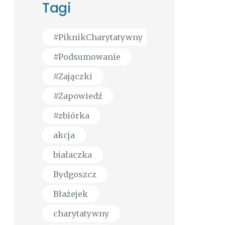
Tagi
#PiknikCharytatywny
#Podsumowanie
#Zajączki
#Zapowiedź
#zbiórka
akcja
białaczka
Bydgoszcz
Błażejek
charytatywny