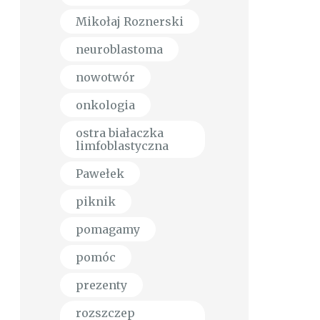
Mikołaj Roznerski
neuroblastoma
nowotwór
onkologia
ostra białaczka
limfoblastyczna
Pawełek
piknik
pomagamy
pomóc
prezenty
rozszczep