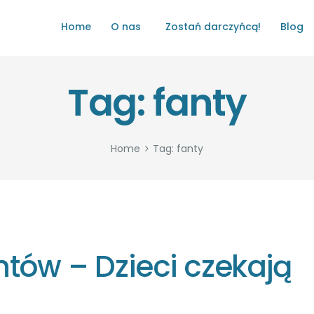
HOME
Home
O nas
Zostań darczyńcą!
Blog
O NAS
ŁATWO POMAGAĆ
Tag: fanty
ZOSTAŃ DARCZYŃCĄ!
BLOG
Home
Tag: fanty
GALERIA
WYDARZENIA
PARTNERZY
ntów – Dzieci czekają