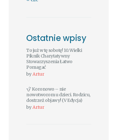
Ostatnie wpisy
To już w tę sobotę! 10. Wielki
Piknik Charytatywny
Stowarzyszenia Łatwo
Pomagać
by
Artur
Koronowo – nie
nowotworom u dzieci. Rodzicu,
dostrzeż objawy! (V Edycja)
by
Artur