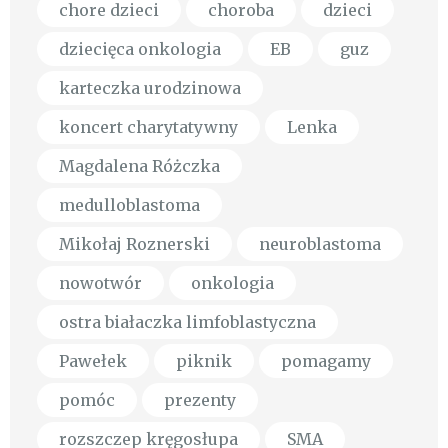
chore dzieci
choroba
dzieci
dziecięca onkologia
EB
guz
karteczka urodzinowa
koncert charytatywny
Lenka
Magdalena Różczka
medulloblastoma
Mikołaj Roznerski
neuroblastoma
nowotwór
onkologia
ostra białaczka limfoblastyczna
Pawełek
piknik
pomagamy
pomóc
prezenty
rozszczep kręgosłupa
SMA