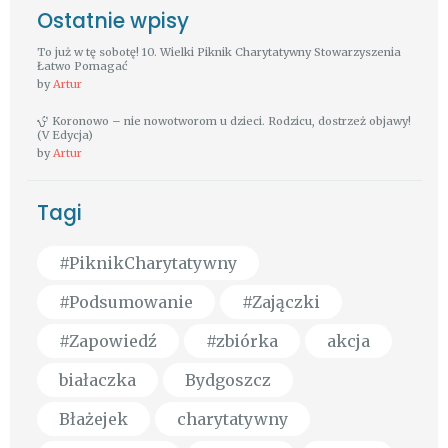
Ostatnie wpisy
To już w tę sobotę! 10. Wielki Piknik Charytatywny Stowarzyszenia
Łatwo Pomagać
by
Artur
Koronowo – nie nowotworom u dzieci. Rodzicu, dostrzeż objawy!
(V Edycja)
by
Artur
Tagi
#PiknikCharytatywny
#Podsumowanie
#Zajączki
#Zapowiedź
#zbiórka
akcja
białaczka
Bydgoszcz
Błażejek
charytatywny