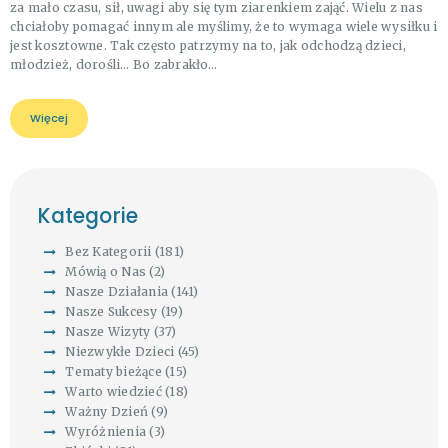
za mało czasu, sił, uwagi aby się tym ziarenkiem zająć. Wielu z nas
chciałoby pomagać innym ale myślimy, że to wymaga wiele wysiłku i
jest kosztowne. Tak często patrzymy na to, jak odchodzą dzieci,
młodzież, dorośli… Bo zabrakło…
Więcej
Kategorie
Bez Kategorii
(181)
Mówią o Nas
(2)
Nasze Działania
(141)
Nasze Sukcesy
(19)
Nasze Wizyty
(37)
Niezwykłe Dzieci
(45)
Tematy bieżące
(15)
Warto wiedzieć
(18)
Ważny Dzień
(9)
Wyróżnienia
(3)