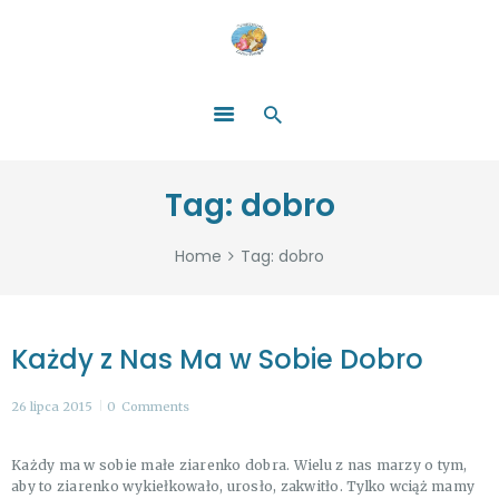
HOME
O NAS
ŁATWO POMAGAĆ
ZOSTAŃ DARCZYŃCĄ!
BLOG
GALERIA
Tag: dobro
WYDARZENIA
PARTNERZY
Home
Tag: dobro
Każdy z Nas Ma w Sobie Dobro
26 lipca 2015
0
Comments
Każdy ma w sobie małe ziarenko dobra. Wielu z nas marzy o tym,
aby to ziarenko wykiełkowało, urosło, zakwitło. Tylko wciąż mamy