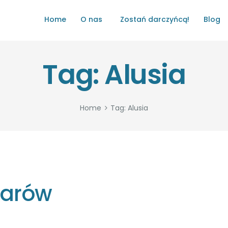
HOME
Home
O nas
Zostań darczyńcą!
Blog
O NAS
ŁATWO POMAGAĆ
Tag: Alusia
ZOSTAŃ DARCZYŃCĄ!
BLOG
Home
Tag: Alusia
GALERIA
WYDARZENIA
PARTNERZY
zarów