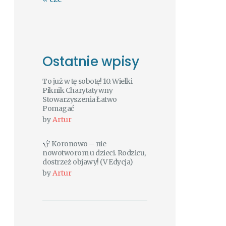
Ostatnie wpisy
To już w tę sobotę! 10. Wielki
Piknik Charytatywny
Stowarzyszenia Łatwo
Pomagać
by
Artur
Koronowo – nie
nowotworom u dzieci. Rodzicu,
dostrzeż objawy! (V Edycja)
by
Artur