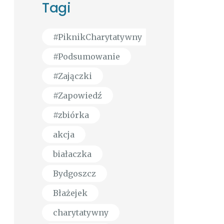
Tagi
#PiknikCharytatywny
#Podsumowanie
#Zajączki
#Zapowiedź
#zbiórka
akcja
białaczka
Bydgoszcz
Błażejek
charytatywny