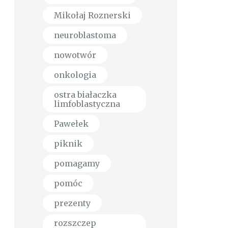
Mikołaj Roznerski
neuroblastoma
nowotwór
onkologia
ostra białaczka
limfoblastyczna
Pawełek
piknik
pomagamy
pomóc
prezenty
rozszczep