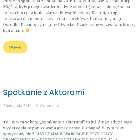
Podczas spotkania 5 listopada 2016 r. w Warszawie w restauracji
Miąższ, były przeprowadzone dwie zbiórki. Jedna – pieniężna na
rzecz chorej na białaczkę szpikową 16-letniej Klaudii, druga –
rzeczowa dla najmniejszych dzieciaczków z Interwencyjnego
Ośrodka Preadopcyjnego w Otwocku. Dziękujemy wszystkim, którzy
byli z nami
Więcej
Spotkanie z Aktorami
2 listopada 2016
0
Comments
To już w ta sobotę. „Spotkanie z aktorami” to już druga edycja tego
wydarzenia organizowana przez Łatwo Pomagać. W tym roku
spotykamy się 5 LISTOPADA W WARSZAWIE PRZY ULICY
FRANCUSKIEJ 12a, W RESTAURACJI MIĄŻSZ, W GODZ. 12-14.