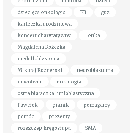
chore dzieci
choroba
dzieci
dziecięca onkologia
EB
guz
karteczka urodzinowa
koncert charytatywny
Lenka
Magdalena Różczka
medulloblastoma
Mikołaj Roznerski
neuroblastoma
nowotwór
onkologia
ostra białaczka limfoblastyczna
Pawełek
piknik
pomagamy
pomóc
prezenty
rozszczep kręgosłupa
SMA