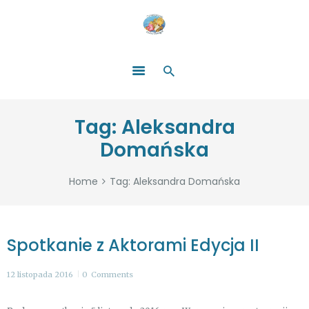
HOME
O NAS
ŁATWO POMAGAĆ
ZOSTAŃ DARCZYŃCĄ!
BLOG
GALERIA
Tag: Aleksandra
WYDARZENIA
Domańska
PARTNERZY
Home
Tag: Aleksandra Domańska
Spotkanie z Aktorami Edycja II
12 listopada 2016
0
Comments