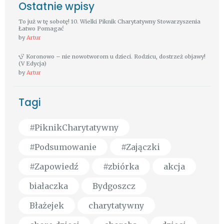
Ostatnie wpisy
To już w tę sobotę! 10. Wielki Piknik Charytatywny Stowarzyszenia
Łatwo Pomagać
by
Artur
Koronowo – nie nowotworom u dzieci. Rodzicu, dostrzeż objawy!
(V Edycja)
by
Artur
Tagi
#PiknikCharytatywny
#Podsumowanie
#Zajączki
#Zapowiedź
#zbiórka
akcja
białaczka
Bydgoszcz
Błażejek
charytatywny