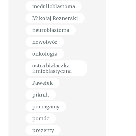
medulloblastoma
Mikołaj Roznerski
neuroblastoma
nowotwór
onkologia
ostra białaczka
limfoblastyczna
Pawełek
piknik
pomagamy
pomóc
prezenty