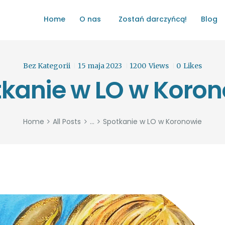
HOME
Home
O nas
Zostań darczyńcą!
Blog
O NAS
ŁATWO POMAGAĆ
ZOSTAŃ DARCZYŃCĄ!
Bez Kategorii
15 maja 2023
1200
Views
0
Likes
kanie w LO w Koro
BLOG
GALERIA
Home
All Posts
...
Spotkanie w LO w Koronowie
WYDARZENIA
PARTNERZY