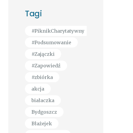
Tagi
#PiknikCharytatywny
#Podsumowanie
#Zajączki
#Zapowiedź
#zbiórka
akcja
białaczka
Bydgoszcz
Błażejek