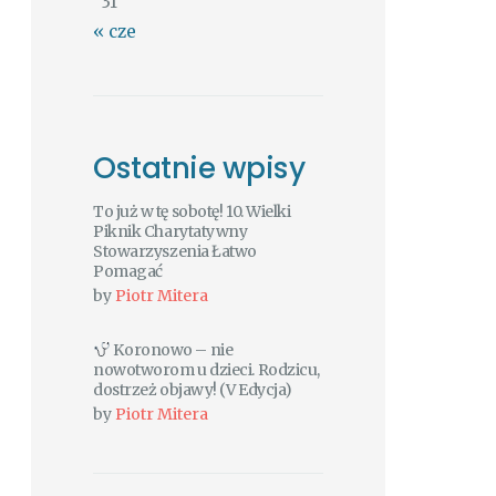
31
« cze
Ostatnie wpisy
To już w tę sobotę! 10. Wielki
Piknik Charytatywny
Stowarzyszenia Łatwo
Pomagać
by
Piotr Mitera
Koronowo – nie
nowotworom u dzieci. Rodzicu,
dostrzeż objawy! (V Edycja)
by
Piotr Mitera