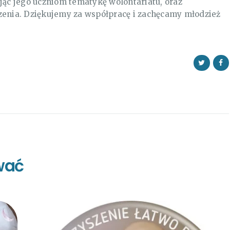
c jego uczniom tematykę wolontariatu, oraz
zenia. Dziękujemy za współpracę i zachęcamy młodzież
wać