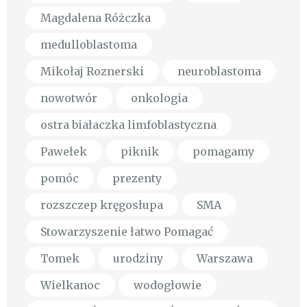
Magdalena Różczka
medulloblastoma
Mikołaj Roznerski
neuroblastoma
nowotwór
onkologia
ostra białaczka limfoblastyczna
Pawełek
piknik
pomagamy
pomóc
prezenty
rozszczep kręgosłupa
SMA
Stowarzyszenie łatwo Pomagać
Tomek
urodziny
Warszawa
Wielkanoc
wodogłowie