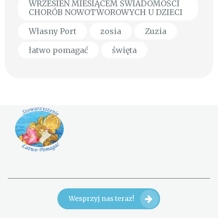
WRZESIEŃ MIESIĄCEM ŚWIADOMOŚCI
CHORÓB NOWOTWOROWYCH U DZIECI
Własny Port
zosia
Zuzia
łatwo pomagać
święta
Wesprzyj nas teraz!