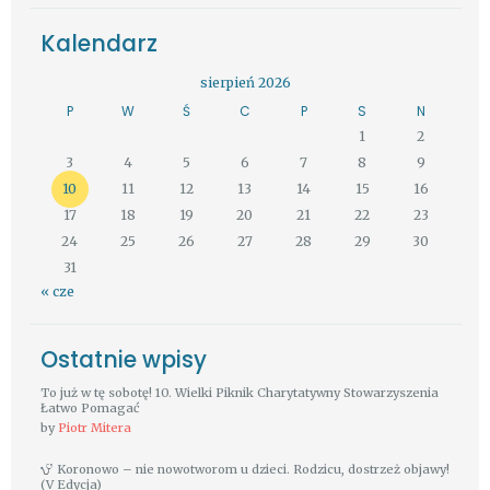
Kalendarz
sierpień 2026
P
W
Ś
C
P
S
N
1
2
3
4
5
6
7
8
9
10
11
12
13
14
15
16
17
18
19
20
21
22
23
24
25
26
27
28
29
30
31
« cze
Ostatnie wpisy
To już w tę sobotę! 10. Wielki Piknik Charytatywny Stowarzyszenia
Łatwo Pomagać
by
Piotr Mitera
Koronowo – nie nowotworom u dzieci. Rodzicu, dostrzeż objawy!
(V Edycja)