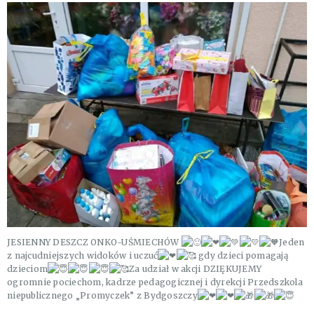
JESIENNY DESZCZ ONKO-UŚMIECHÓW
Jeden
z najcudniejszych widoków i uczuć
gdy dzieci pomagają
dzieciom
Za udział w akcji DZIĘKUJEMY
ogromnie pociechom, kadrze pedagogicznej i dyrekcji Przedszkola
niepublicznego „Promyczek” z Bydgoszczy