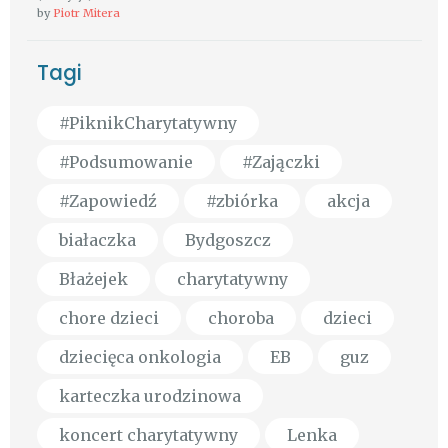
by
Piotr Mitera
Tagi
#PiknikCharytatywny
#Podsumowanie
#Zajączki
#Zapowiedź
#zbiórka
akcja
białaczka
Bydgoszcz
Błażejek
charytatywny
chore dzieci
choroba
dzieci
dziecięca onkologia
EB
guz
karteczka urodzinowa
koncert charytatywny
Lenka