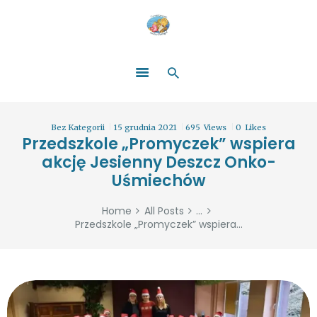
HOME
O NAS
ŁATWO POMAGAĆ
ZOSTAŃ DARCZYŃCĄ!
BLOG
GALERIA
Bez Kategorii
15 grudnia 2021
695
Views
0
Likes
WYDARZENIA
Przedszkole „Promyczek” wspiera
akcję Jesienny Deszcz Onko-
PARTNERZY
Uśmiechów
Home
All Posts
...
Przedszkole „Promyczek” wspiera...