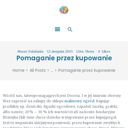
HOME
O NAS
ŁATWO POMAGAĆ
ZOSTAŃ DARCZYŃCĄ!
BLOG
GALERIA
Nasze Działania
12 sierpnia 2015
1264
Views
0
Likes
WYDARZENIA
Pomaganie przez kupowanie
PARTNERZY
Home
All Posts
...
Pomaganie przez kupowanie
Wśród nas, łatwopomagających jest Dorota. I w jej imieniu chcemy
Was zaprosić na zakupy do sklepu
malinowy ogród
. Kupując
produkty np. doniczki, figurki ogrodowe, szpadel, taczkę, grabki,
albo nawóz; 20% – 30 % ich wartości trafi na konto fundacyjne
Błażejka (lub inne chore dziecko wytypowane przez kupującego).
Jest to wspaniała inicjatywa ponieważ, przez kupowanie zwykłych