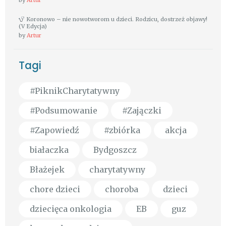
by
Artur
Koronowo – nie nowotworom u dzieci. Rodzicu, dostrzeż objawy!
(V Edycja)
by
Artur
Tagi
#PiknikCharytatywny
#Podsumowanie
#Zajączki
#Zapowiedź
#zbiórka
akcja
białaczka
Bydgoszcz
Błażejek
charytatywny
chore dzieci
choroba
dzieci
dziecięca onkologia
EB
guz