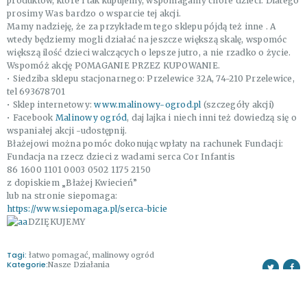
produktów, które i
tak kupujemy, wspomagamy chore dzieci. Dlatego
prosimy Was bardzo o wsparcie tej akcji.
Mamy nadzieję, że za przykładem tego sklepu pójdą też inne . A
wtedy będziemy mogli działać na jeszcze większą skalę, wspomóc
większą ilość dzieci walczących o lepsze jutro, a nie rzadko o życie.
Wspomóż akcję POMAGANIE PRZEZ KUPOWANIE.
• Siedziba sklepu stacjonarnego: Przelewice 32A, 74-210 Przelewice,
tel 693678701
• Sklep internetowy:
www.malinowy-ogrod.pl
(szczegóły akcji)
• Facebook
Malinowy ogród
, daj lajka i niech inni też dowiedzą się o
wspaniałej akcji -udostępnij.
Błażejowi można pomóc dokonując wpłaty na rachunek Fundacji:
Fundacja na rzecz dzieci z wadami serca Cor Infantis
86 1600 1101 0003 0502 1175 2150
z dopiskiem „Błażej Kwiecień”
lub na stronie siepomaga:
https://www.siepomaga.pl/serca-bicie
DZIĘKUJEMY
Tagi:
łatwo pomagać
,
malinowy ogród
Kategorie:
Nasze Działania