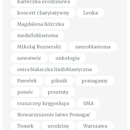
karteczka urodzinowa
koncert charytatywny
Lenka
Magdalena Różczka
medulloblastoma
Mikołaj Roznerski
neuroblastoma
nowotwór
onkologia
ostra białaczka limfoblastyczna
Pawełek
piknik
pomagamy
pomóc
prezenty
rozszczep kręgosłupa
SMA
Stowarzyszenie łatwo Pomagać
Tomek
urodziny
Warszawa