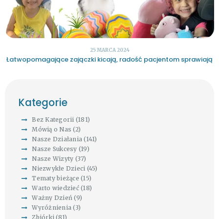
25 MARCA 2024
Łatwopomagające zajączki kicają, radość pacjentom sprawiają
Kategorie
Bez Kategorii
(181)
Mówią o Nas
(2)
Nasze Działania
(141)
Nasze Sukcesy
(19)
Nasze Wizyty
(37)
Niezwykłe Dzieci
(45)
Tematy bieżące
(15)
Warto wiedzieć
(18)
Ważny Dzień
(9)
Wyróżnienia
(3)
Zbiórki
(81)