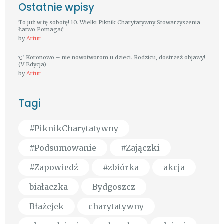
Ostatnie wpisy
To już w tę sobotę! 10. Wielki Piknik Charytatywny Stowarzyszenia
Łatwo Pomagać
by
Artur
Koronowo – nie nowotworom u dzieci. Rodzicu, dostrzeż objawy!
(V Edycja)
by
Artur
Tagi
#PiknikCharytatywny
#Podsumowanie
#Zajączki
#Zapowiedź
#zbiórka
akcja
białaczka
Bydgoszcz
Błażejek
charytatywny