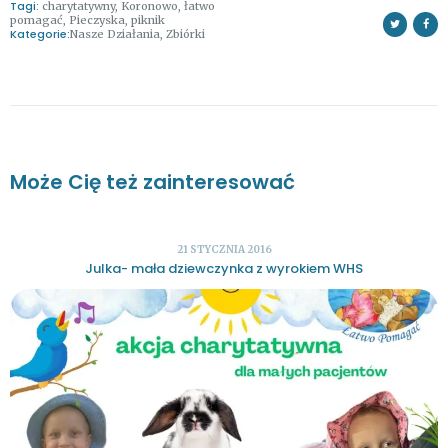
Tagi:
charytatywny
,
Koronowo
,
łatwo
pomagać
,
Pieczyska
,
piknik
Kategorie:
Nasze Działania
,
Zbiórki
Może Cię też zainteresować
21 STYCZNIA 2016
Julka- mała dziewczynka z wyrokiem WHS