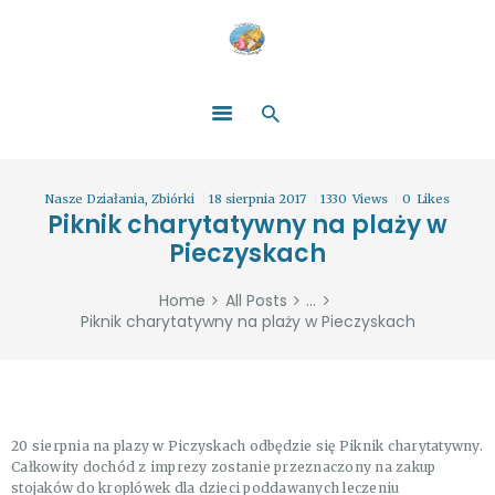
HOME
O NAS
ŁATWO POMAGAĆ
ZOSTAŃ DARCZYŃCĄ!
BLOG
GALERIA
Nasze Działania
,
Zbiórki
18 sierpnia 2017
1330
Views
0
Likes
WYDARZENIA
Piknik charytatywny na plaży w
Pieczyskach
PARTNERZY
Home
All Posts
...
Piknik charytatywny na plaży w Pieczyskach
20 sierpnia na plazy w Piczyskach odbędzie się Piknik charytatywny.
Całkowity dochód z imprezy zostanie przeznaczony na zakup
stojaków do kroplówek dla dzieci poddawanych leczeniu