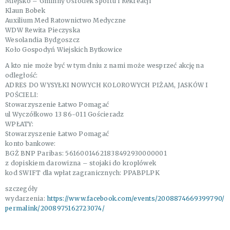
Miejsko – Gminny Ośrodek Sportu i Rekreacji
Klaun Bobek
Auxilium Med Ratownictwo Medyczne
WDW Rewita Pieczyska
Wesolandia Bydgoszcz
Koło Gospodyń Wiejskich Bytkowice
A kto nie może być w tym dniu z nami może wesprzeć akcję na
odległość:
ADRES DO WYSYŁKI NOWYCH KOLOROWYCH PIŻAM, JASKÓW I
POŚCIELI:
Stowarzyszenie Łatwo Pomagać
ul Wyczółkowo 13 86-011 Gościeradz
WPŁATY:
Stowarzyszenie Łatwo Pomagać
konto bankowe:
BGŻ BNP Paribas: 56160014621838492930000001
z dopiskiem darowizna – stojaki do kroplówek
kod SWIFT dla wpłat zagranicznych: PPABPLPK
szczegóły
wydarzenia:
https://www.facebook.com/events/2008874669399790/
permalink/2008975162723074/