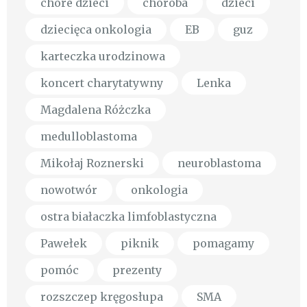
chore dzieci
choroba
dzieci
dziecięca onkologia
EB
guz
karteczka urodzinowa
koncert charytatywny
Lenka
Magdalena Różczka
medulloblastoma
Mikołaj Roznerski
neuroblastoma
nowotwór
onkologia
ostra białaczka limfoblastyczna
Pawełek
piknik
pomagamy
pomóc
prezenty
rozszczep kręgosłupa
SMA