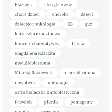
Błażejek
charytatywny
chore dzieci
choroba
dzieci
dziecięca onkologia
EB
guz
karteczka urodzinowa
koncert charytatywny
Lenka
Magdalena Różczka
medulloblastoma
Mikołaj Roznerski
neuroblastoma
nowotwór
onkologia
ostra białaczka limfoblastyczna
Pawełek
piknik
pomagamy
pomóc
prezenty