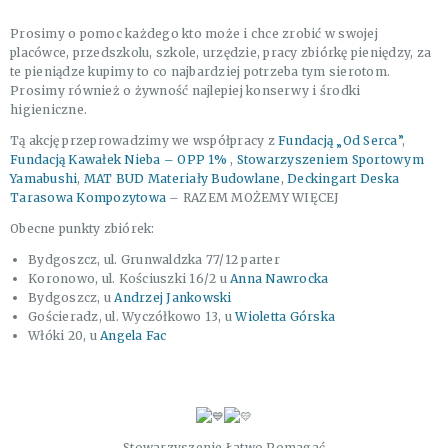
Prosimy o pomoc każdego kto może i chce zrobić w swojej
placówce, przedszkolu, szkole, urzędzie, pracy zbiórkę pieniędzy, za
te pieniądze kupimy to co najbardziej potrzeba tym sierotom.
Prosimy również o żywność najlepiej konserwy i środki
higieniczne.
Tą akcję przeprowadzimy we współpracy z
Fundacją „Od Serca”
,
Fundacją Kawałek Nieba – OPP 1%
,
Stowarzyszeniem Sportowym
Yamabushi
,
MAT BUD Materiały Budowlane
,
Deckingart Deska
Tarasowa Kompozytowa
– RAZEM MOŻEMY WIĘCEJ
Obecne punkty zbiórek:
Bydgoszcz, ul. Grunwaldzka 77/12 parter
Koronowo, ul. Kościuszki 16/2 u
Anna Nawrocka
Bydgoszcz, u
Andrzej Jankowski
Gościeradz, ul. Wyczółkowo 13, u
Wioletta Górska
Włóki 20, u
Angela Fac
Stowarzyszenie Łatwo Pomagać