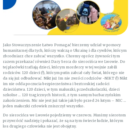
Jako Stowarzyszenie Łatwo Pomagać bierzemy udział w pomocy
humanitarnej dla tych, którzy walczą o Ukrainę i dla cywilów, którym
zbrodniarz chce zabrać wszystko. Chcemy oprócz żywności tym
razem przekazać również Dary Serca do sierocińca we Lwowie. Do
tej placówki trafiają dzieci, którym mordercy w tej wojnie zabili
rodziców. 120 dzieci (!), którym putin zabrał cały Świat, którego nie
da się już odbudować. Nikt już Im nie zwróci rodziców -NIKT (!) Nikt
im nie odda poczucia bezpieczeństwa i beztroskiej radości
dzieciństwa. 120 dzieci, w tym maluszki, przedszkolaczki, dzieci
szkolne … 120 tragicznych historii, z tym samym barbarzyńskim
zakończeniem. Nic nie jest już takie jak było przed 24 lutym – NIC …
jeden maluczki człowiek zniszczył wszystko.
Do sierocińca we Lwowie pojedziemy w czerwcu. Musimy sierotom
przywrócić nadzieję i pokazać, że są na tym świecie ludzie, którym
los drugiego człowieka nie jest obojętny.