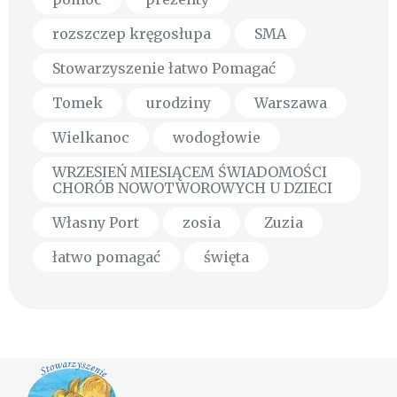
rozszczep kręgosłupa
SMA
Stowarzyszenie łatwo Pomagać
Tomek
urodziny
Warszawa
Wielkanoc
wodogłowie
WRZESIEŃ MIESIĄCEM ŚWIADOMOŚCI
CHORÓB NOWOTWOROWYCH U DZIECI
Własny Port
zosia
Zuzia
łatwo pomagać
święta