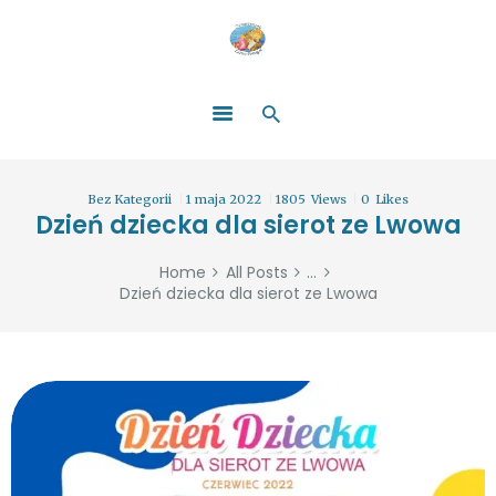
HOME
O NAS
ŁATWO POMAGAĆ
ZOSTAŃ DARCZYŃCĄ!
BLOG
GALERIA
Bez Kategorii
1 maja 2022
1805
Views
0
Likes
WYDARZENIA
Dzień dziecka dla sierot ze Lwowa
PARTNERZY
Home
All Posts
...
Dzień dziecka dla sierot ze Lwowa