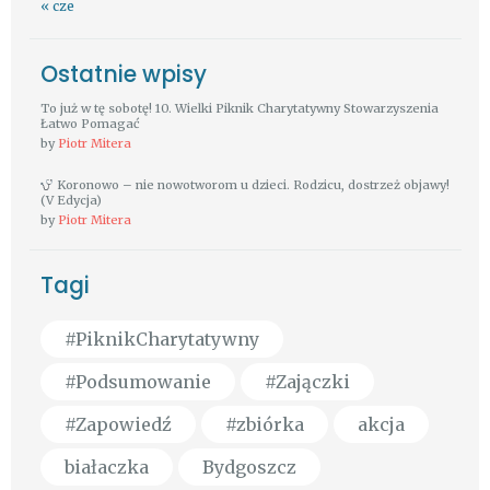
« cze
Ostatnie wpisy
To już w tę sobotę! 10. Wielki Piknik Charytatywny Stowarzyszenia
Łatwo Pomagać
by
Piotr Mitera
Koronowo – nie nowotworom u dzieci. Rodzicu, dostrzeż objawy!
(V Edycja)
by
Piotr Mitera
Tagi
#PiknikCharytatywny
#Podsumowanie
#Zajączki
#Zapowiedź
#zbiórka
akcja
białaczka
Bydgoszcz