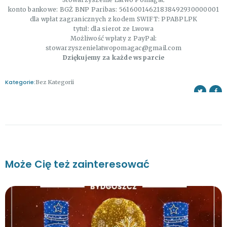
konto bankowe: BGŻ BNP Paribas: 56160014621838492930000001
dla wpłat zagranicznych z kodem SWIFT: PPABPLPK
tytuł: dla sierot ze Lwowa
Możliwość wpłaty z PayPal:
stowarzyszenielatwopomagac@gmail.com
Dziękujemy za każde wsparcie
Kategorie:
Bez Kategorii
Może Cię też zainteresować