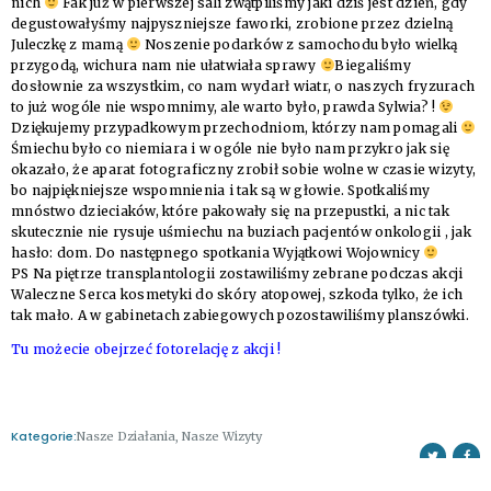
nich
Fak już w pierwszej sali zwątpiliśmy jaki dziś jest dzień, gdy
degustowałyśmy najpyszniejsze faworki, zrobione przez dzielną
Juleczkę z mamą
Noszenie podarków z samochodu było wielką
przygodą, wichura nam nie ułatwiała sprawy
Biegaliśmy
dosłownie za wszystkim, co nam wy
darł wiatr, o naszych fryzurach
to już wogóle nie wspomnimy, ale warto było, prawda
Sylwia
? !
Dziękujemy przypadkowym przechodniom, którzy nam pomagali
Śmiechu było co niemiara i w ogóle nie było nam przykro jak się
okazało, że aparat fotograficzny zrobił sobie wolne w czasie wizyty,
bo najpiękniejsze wspomnienia i tak są w głowie. Spotkaliśmy
mnóstwo dzieciaków, które pakowały się na przepustki, a nic tak
skutecznie nie rysuje uśmiechu na buziach pacjentów onkologii , jak
hasło: dom. Do następnego spotkania Wyjątkowi Wojownicy
PS Na piętrze transplantologii zostawiliśmy zebrane podczas akcji
Waleczne Serca kosmetyki do skóry atopowej, szkoda tylko, że ich
tak mało. A w gabinetach zabiegowych pozostawiliśmy planszówki.
Tu możecie obejrzeć fotorelację z akcji !
Kategorie:
Nasze Działania
,
Nasze Wizyty