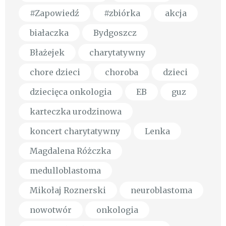
#Zapowiedź
#zbiórka
akcja
białaczka
Bydgoszcz
Błażejek
charytatywny
chore dzieci
choroba
dzieci
dziecięca onkologia
EB
guz
karteczka urodzinowa
koncert charytatywny
Lenka
Magdalena Różczka
medulloblastoma
Mikołaj Roznerski
neuroblastoma
nowotwór
onkologia