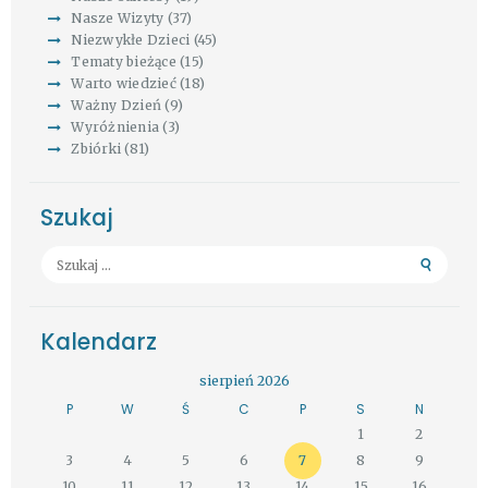
Nasze Wizyty
(37)
Niezwykłe Dzieci
(45)
Tematy bieżące
(15)
Warto wiedzieć
(18)
Ważny Dzień
(9)
Wyróżnienia
(3)
Zbiórki
(81)
Szukaj
Szukaj:
Kalendarz
sierpień 2026
P
W
Ś
C
P
S
N
1
2
3
4
5
6
7
8
9
10
11
12
13
14
15
16