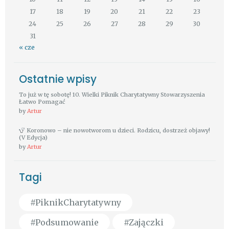
17
18
19
20
21
22
23
24
25
26
27
28
29
30
31
« cze
Ostatnie wpisy
To już w tę sobotę! 10. Wielki Piknik Charytatywny Stowarzyszenia
Łatwo Pomagać
by
Artur
Koronowo – nie nowotworom u dzieci. Rodzicu, dostrzeż objawy!
(V Edycja)
by
Artur
Tagi
#PiknikCharytatywny
#Podsumowanie
#Zajączki