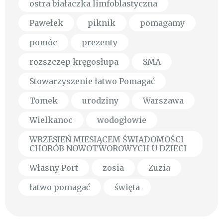
ostra białaczka limfoblastyczna
Pawełek
piknik
pomagamy
pomóc
prezenty
rozszczep kręgosłupa
SMA
Stowarzyszenie łatwo Pomagać
Tomek
urodziny
Warszawa
Wielkanoc
wodogłowie
WRZESIEŃ MIESIĄCEM ŚWIADOMOŚCI
CHORÓB NOWOTWOROWYCH U DZIECI
Własny Port
zosia
Zuzia
łatwo pomagać
święta