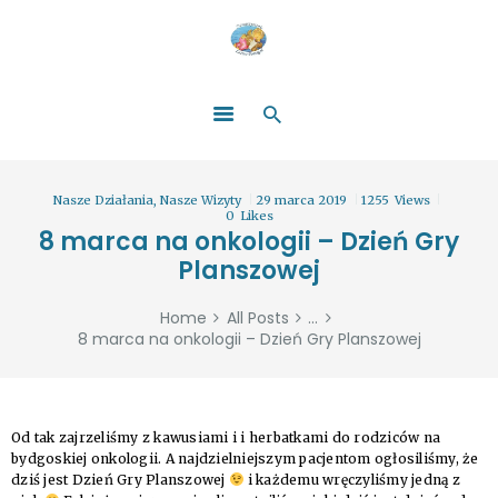
HOME
O NAS
ŁATWO POMAGAĆ
ZOSTAŃ DARCZYŃCĄ!
BLOG
GALERIA
Nasze Działania
,
Nasze Wizyty
29 marca 2019
1255
Views
WYDARZENIA
0
Likes
8 marca na onkologii – Dzień Gry
PARTNERZY
Planszowej
Home
All Posts
...
8 marca na onkologii – Dzień Gry Planszowej
Od tak zajrzeliśmy z kawusiami i i herbatkami do rodziców na
bydgoskiej onkologii. A najdzielniejszym pacjentom ogłosiliśmy, że
dziś jest Dzień Gry Planszowej
i każdemu wręczyliśmy jedną z