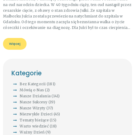
na cud narodzin dziecka. W 40 tygodniu ciąży, ten cud nastąpił przez
cesarskie cięcie, z obawy o stan zdrowia Julki. Ze szpitala w
Malborku Julcia została przewieziona natychmiast do szpitala w
Gdańsku. Od tego momentu zaczęła się bezustanna walka o życie
córeczki i oczekiwanie na diagnozę. Dla Julci był to czas cierpienia…
Więcej
Kategorie
Bez Kategorii
(181)
Mówią o Nas
(2)
Nasze Działania
(141)
Nasze Sukcesy
(19)
Nasze Wizyty
(37)
Niezwykłe Dzieci
(45)
Tematy bieżące
(15)
Warto wiedzieć
(18)
Ważny Dzień
(9)