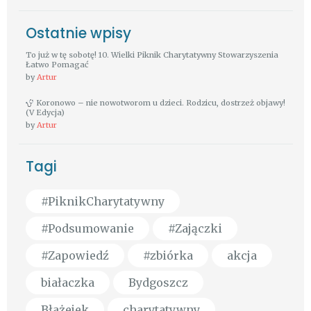
Ostatnie wpisy
To już w tę sobotę! 10. Wielki Piknik Charytatywny Stowarzyszenia
Łatwo Pomagać
by
Artur
Koronowo – nie nowotworom u dzieci. Rodzicu, dostrzeż objawy!
(V Edycja)
by
Artur
Tagi
#PiknikCharytatywny
#Podsumowanie
#Zajączki
#Zapowiedź
#zbiórka
akcja
białaczka
Bydgoszcz
Błażejek
charytatywny