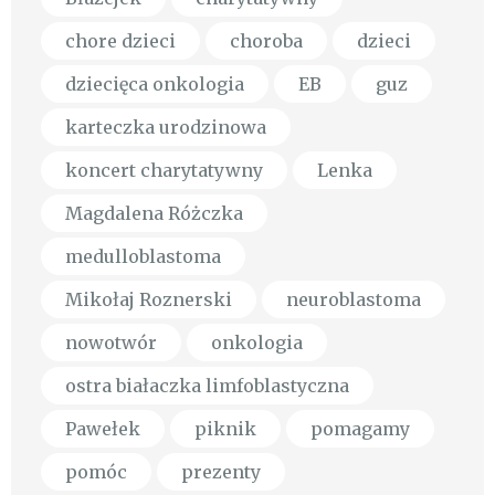
chore dzieci
choroba
dzieci
dziecięca onkologia
EB
guz
karteczka urodzinowa
koncert charytatywny
Lenka
Magdalena Różczka
medulloblastoma
Mikołaj Roznerski
neuroblastoma
nowotwór
onkologia
ostra białaczka limfoblastyczna
Pawełek
piknik
pomagamy
pomóc
prezenty