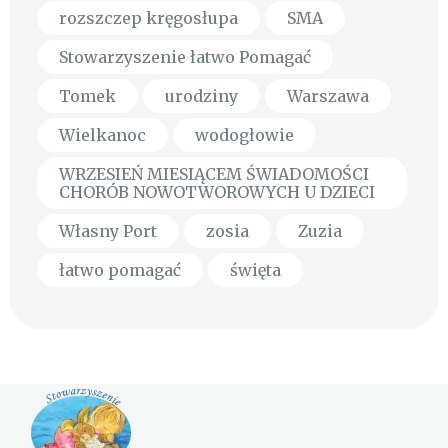
rozszczep kręgosłupa
SMA
Stowarzyszenie łatwo Pomagać
Tomek
urodziny
Warszawa
Wielkanoc
wodogłowie
WRZESIEŃ MIESIĄCEM ŚWIADOMOŚCI
CHORÓB NOWOTWOROWYCH U DZIECI
Własny Port
zosia
Zuzia
łatwo pomagać
święta