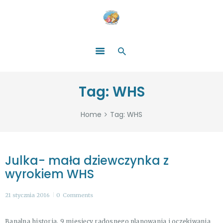
HOME
O NAS
ŁATWO POMAGAĆ
ZOSTAŃ DARCZYŃCĄ!
BLOG
GALERIA
Tag: WHS
WYDARZENIA
PARTNERZY
Home
Tag: WHS
Julka- mała dziewczynka z
wyrokiem WHS
21 stycznia 2016
0
Comments
Banalna historia, 9 miesięcy radosnego planowania i oczekiwania