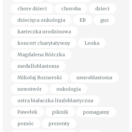
chore dzieci
choroba
dzieci
dziecięca onkologia
EB
guz
karteczka urodzinowa
koncert charytatywny
Lenka
Magdalena Różczka
medulloblastoma
Mikołaj Roznerski
neuroblastoma
nowotwór
onkologia
ostra białaczka limfoblastyczna
Pawełek
piknik
pomagamy
pomóc
prezenty