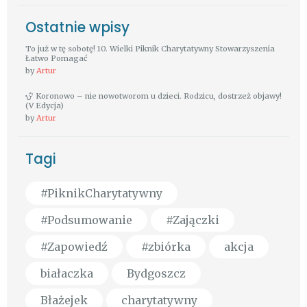
Ostatnie wpisy
To już w tę sobotę! 10. Wielki Piknik Charytatywny Stowarzyszenia
Łatwo Pomagać
by
Artur
Koronowo – nie nowotworom u dzieci. Rodzicu, dostrzeż objawy!
(V Edycja)
by
Artur
Tagi
#PiknikCharytatywny
#Podsumowanie
#Zajączki
#Zapowiedź
#zbiórka
akcja
białaczka
Bydgoszcz
Błażejek
charytatywny