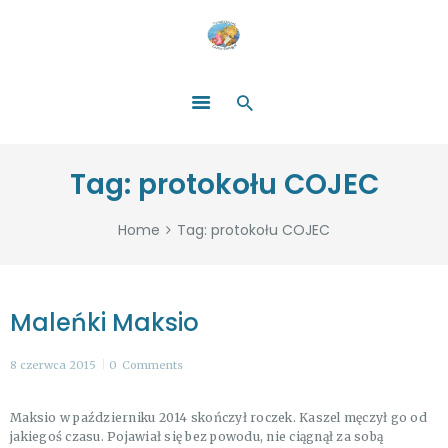
HOME
O NAS
ŁATWO POMAGAĆ
ZOSTAŃ DARCZYŃCĄ!
BLOG
GALERIA
Tag: protokołu COJEC
WYDARZENIA
PARTNERZY
Home
Tag: protokołu COJEC
Maleńki Maksio
8 czerwca 2015
0
Comments
Maksio w październiku 2014 skończył roczek. Kaszel męczył go od
jakiegoś czasu. Pojawiał się bez powodu, nie ciągnął za sobą