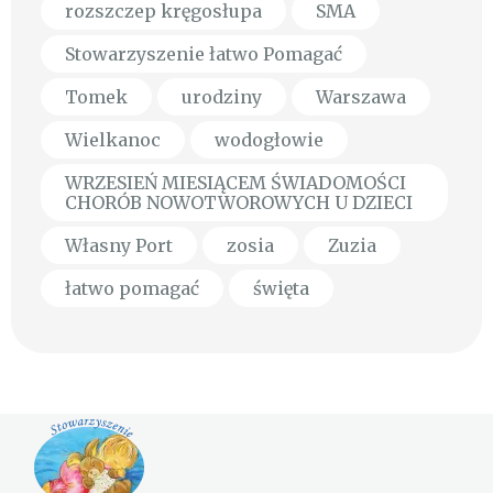
rozszczep kręgosłupa
SMA
Stowarzyszenie łatwo Pomagać
Tomek
urodziny
Warszawa
Wielkanoc
wodogłowie
WRZESIEŃ MIESIĄCEM ŚWIADOMOŚCI
CHORÓB NOWOTWOROWYCH U DZIECI
Własny Port
zosia
Zuzia
łatwo pomagać
święta