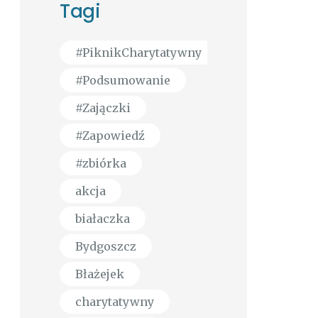
Tagi
#PiknikCharytatywny
#Podsumowanie
#Zajączki
#Zapowiedź
#zbiórka
akcja
białaczka
Bydgoszcz
Błażejek
charytatywny