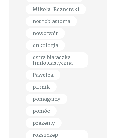
Mikołaj Roznerski
neuroblastoma
nowotwór
onkologia
ostra białaczka
limfoblastyczna
Pawełek
piknik
pomagamy
pomóc
prezenty
rozszczep