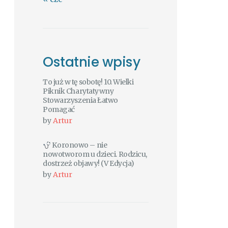
Ostatnie wpisy
To już w tę sobotę! 10. Wielki
Piknik Charytatywny
Stowarzyszenia Łatwo
Pomagać
by
Artur
Koronowo – nie
nowotworom u dzieci. Rodzicu,
dostrzeż objawy! (V Edycja)
by
Artur