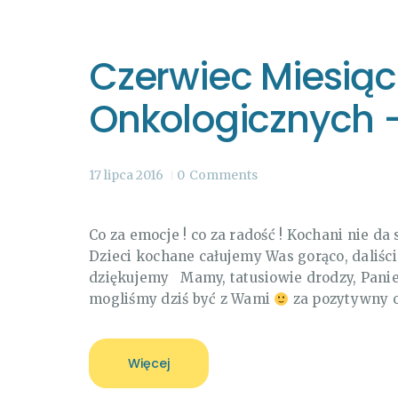
Czerwiec Miesiąc
Onkologicznych 
17 lipca 2016
0
Comments
Co za emocje ! co za radość ! Kochani nie da
Dzieci kochane całujemy Was gorąco, daliś
dziękujemy Mamy, tatusiowie drodzy, Panie
mogliśmy dziś być z Wami
za pozytywny 
Więcej