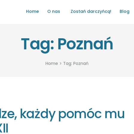
HOME
Home
O nas
Zostań darczyńcą!
Blog
O NAS
ŁATWO POMAGAĆ
Tag: Poznań
ZOSTAŃ DARCZYŃCĄ!
BLOG
Home
Tag: Poznań
GALERIA
WYDARZENIA
PARTNERZY
odze, każdy pomóc mu
II