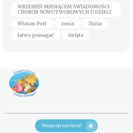
WRZESIEŃ MIESIĄCEM ŚWIADOMOŚCI
CHORÓB NOWOTWOROWYCH U DZIECI
Własny Port
zosia
Zuzia
łatwo pomagać
święta
Wesprzyj nas teraz!