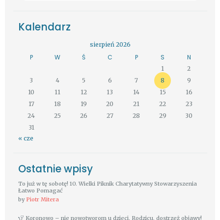
Kalendarz
sierpień 2026
P
W
Ś
C
P
S
N
1
2
3
4
5
6
7
8
9
10
11
12
13
14
15
16
17
18
19
20
21
22
23
24
25
26
27
28
29
30
31
« cze
Ostatnie wpisy
To już w tę sobotę! 10. Wielki Piknik Charytatywny Stowarzyszenia
Łatwo Pomagać
by
Piotr Mitera
Koronowo – nie nowotworom u dzieci. Rodzicu, dostrzeż objawy!