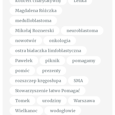
koncert charytatywny
Lenka
Magdalena Różczka
medulloblastoma
Mikołaj Roznerski
neuroblastoma
nowotwór
onkologia
ostra białaczka limfoblastyczna
Pawełek
piknik
pomagamy
pomóc
prezenty
rozszczep kręgosłupa
SMA
Stowarzyszenie łatwo Pomagać
Tomek
urodziny
Warszawa
Wielkanoc
wodogłowie