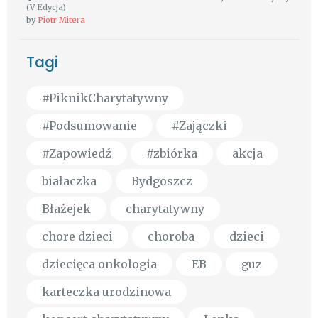
(V Edycja)
by
Piotr Mitera
Tagi
#PiknikCharytatywny
#Podsumowanie
#Zajączki
#Zapowiedź
#zbiórka
akcja
białaczka
Bydgoszcz
Błażejek
charytatywny
chore dzieci
choroba
dzieci
dziecięca onkologia
EB
guz
karteczka urodzinowa