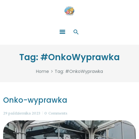
HOME
O NAS
ŁATWO POMAGAĆ
ZOSTAŃ DARCZYŃCĄ!
BLOG
GALERIA
Tag: #OnkoWyprawka
WYDARZENIA
PARTNERZY
Home
Tag: #OnkoWyprawka
Onko-wyprawka
29 października 2023
0
Comments