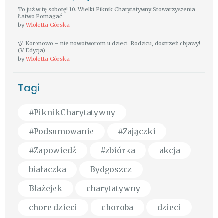
To już w tę sobotę! 10. Wielki Piknik Charytatywny Stowarzyszenia
Łatwo Pomagać
by
Wioletta Górska
Koronowo – nie nowotworom u dzieci. Rodzicu, dostrzeż objawy!
(V Edycja)
by
Wioletta Górska
Tagi
#PiknikCharytatywny
#Podsumowanie
#Zajączki
#Zapowiedź
#zbiórka
akcja
białaczka
Bydgoszcz
Błażejek
charytatywny
chore dzieci
choroba
dzieci