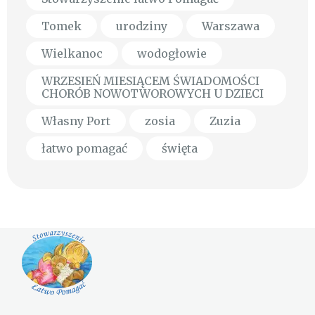
Tomek
urodziny
Warszawa
Wielkanoc
wodogłowie
WRZESIEŃ MIESIĄCEM ŚWIADOMOŚCI
CHORÓB NOWOTWOROWYCH U DZIECI
Własny Port
zosia
Zuzia
łatwo pomagać
święta