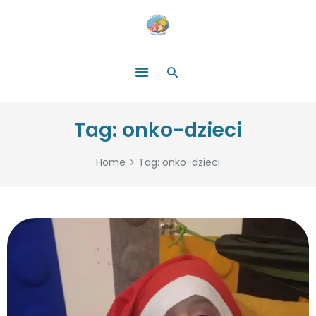
HOME
O NAS
ŁATWO POMAGAĆ
ZOSTAŃ DARCZYŃCĄ!
BLOG
GALERIA
Tag: onko-dzieci
WYDARZENIA
PARTNERZY
Home
Tag: onko-dzieci