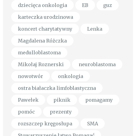
dziecięca onkologia
EB
guz
karteczka urodzinowa
koncert charytatywny
Lenka
Magdalena Różczka
medulloblastoma
Mikołaj Roznerski
neuroblastoma
nowotwór
onkologia
ostra białaczka limfoblastyczna
Pawełek
piknik
pomagamy
pomóc
prezenty
rozszczep kręgosłupa
SMA
Stowarzyszenie łatwo Pomagać