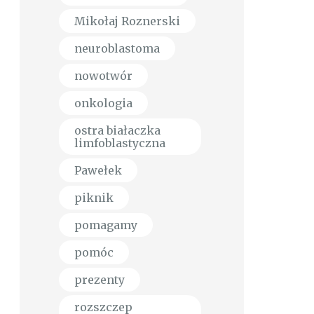
Mikołaj Roznerski
neuroblastoma
nowotwór
onkologia
ostra białaczka
limfoblastyczna
Pawełek
piknik
pomagamy
pomóc
prezenty
rozszczep