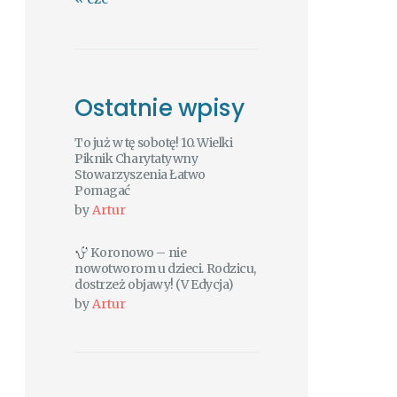
Ostatnie wpisy
To już w tę sobotę! 10. Wielki
Piknik Charytatywny
Stowarzyszenia Łatwo
Pomagać
by
Artur
Koronowo – nie
nowotworom u dzieci. Rodzicu,
dostrzeż objawy! (V Edycja)
by
Artur