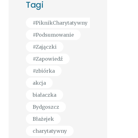
Tagi
#PiknikCharytatywny
#Podsumowanie
#Zajączki
#Zapowiedź
#zbiórka
akcja
białaczka
Bydgoszcz
Błażejek
charytatywny