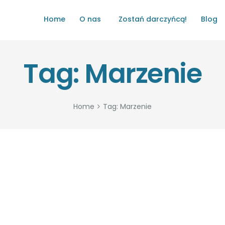
HOME
Home
O nas
Zostań darczyńcą!
Blog
O NAS
ŁATWO POMAGAĆ
Tag: Marzenie
ZOSTAŃ DARCZYŃCĄ!
BLOG
Home
Tag: Marzenie
GALERIA
WYDARZENIA
PARTNERZY