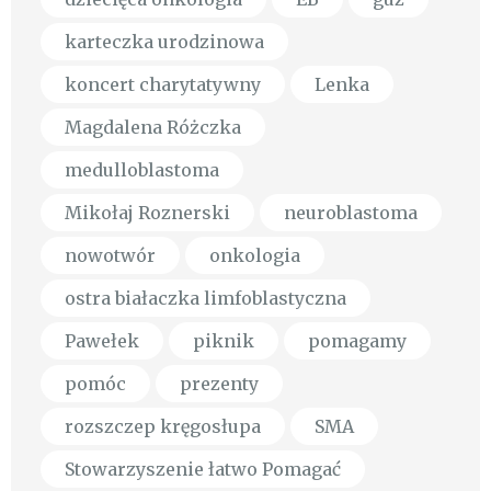
karteczka urodzinowa
koncert charytatywny
Lenka
Magdalena Różczka
medulloblastoma
Mikołaj Roznerski
neuroblastoma
nowotwór
onkologia
ostra białaczka limfoblastyczna
Pawełek
piknik
pomagamy
pomóc
prezenty
rozszczep kręgosłupa
SMA
Stowarzyszenie łatwo Pomagać