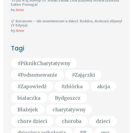
To już w tę sobotę! 10. Wielki Piknik Charytatywny Stowarzyszenia
Łatwo Pomagać
by
Artur
Koronowo – nie nowotworom u dzieci. Rodzicu, dostrzeż objawy!
(V Edycja)
by
Artur
Tagi
#PiknikCharytatywny
#Podsumowanie
#Zajączki
#Zapowiedź
#zbiórka
akcja
białaczka
Bydgoszcz
Błażejek
charytatywny
chore dzieci
choroba
dzieci
dziecięca onkologia
EB
guz