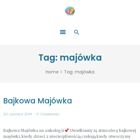
HOME
O NAS
ŁATWO POMAGAĆ
ZOSTAŃ DARCZYŃCĄ!
BLOG
GALERIA
Tag: majówka
WYDARZENIA
PARTNERZY
Home
Tag: majówka
Bajkowa Majówka
20 czerwca 2019
0
Comments
Bajkowa Majówka na onkologii
Uwielbiamy tą atmosferę bajkowej
majówki, kiedy dzieci z niecierpliwością czekają kiedy otworzymy