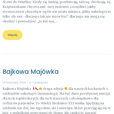
drzwi do świetlicy. Kiedy się śmieją, przebierają, tańczą, chichrają, są
Księżniczkami i Rycerzami -tacy cudowni, szczęśliwi, jakby
wyniszczenie chorobą w ogóle nie miało miejsca, jakby onkologia to
tylko zły sen -dlaczego tak nie może być? dlaczego nie mogą się
obudzić i powiedzieć: „to był sen,…
Więcej
Bajkowa Majówka
18 kwietnia 2018
0
Comments
Bajkowa Majówka
druga edycja
dla naszych kochanych z
oddziałów onkologii i hematologii. Ma być dużo pozytywnej energii
dla tych najmłodszych, dla tych starszych i obowiązkowo dla
rodziców pacjentów. To Wielcy Herkulesi XXI wieku. Spędzają na
oddziale nie dni, nie tygodnie, ale i miesiące, które przeciągają się w
lata, z maleńkimi powrotami do domu. Ale ciężko to nazwać