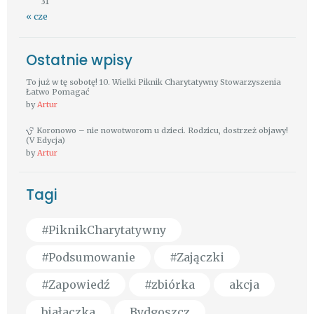
31
« cze
Ostatnie wpisy
To już w tę sobotę! 10. Wielki Piknik Charytatywny Stowarzyszenia
Łatwo Pomagać
by
Artur
Koronowo – nie nowotworom u dzieci. Rodzicu, dostrzeż objawy!
(V Edycja)
by
Artur
Tagi
#PiknikCharytatywny
#Podsumowanie
#Zajączki
#Zapowiedź
#zbiórka
akcja
białaczka
Bydgoszcz