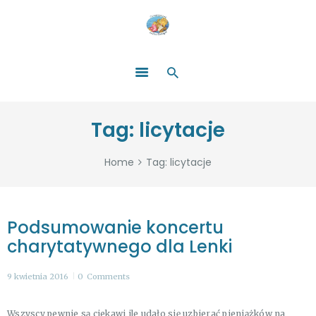
HOME
O NAS
ŁATWO POMAGAĆ
ZOSTAŃ DARCZYŃCĄ!
BLOG
GALERIA
Tag: licytacje
WYDARZENIA
PARTNERZY
Home
Tag: licytacje
Podsumowanie koncertu
charytatywnego dla Lenki
9 kwietnia 2016
0
Comments
Wszyscy pewnie są ciekawi ile udało się uzbierać pieniążków na