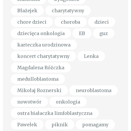
Błażejek
charytatywny
chore dzieci
choroba
dzieci
dziecięca onkologia
EB
guz
karteczka urodzinowa
koncert charytatywny
Lenka
Magdalena Różczka
medulloblastoma
Mikołaj Roznerski
neuroblastoma
nowotwór
onkologia
ostra białaczka limfoblastyczna
Pawełek
piknik
pomagamy