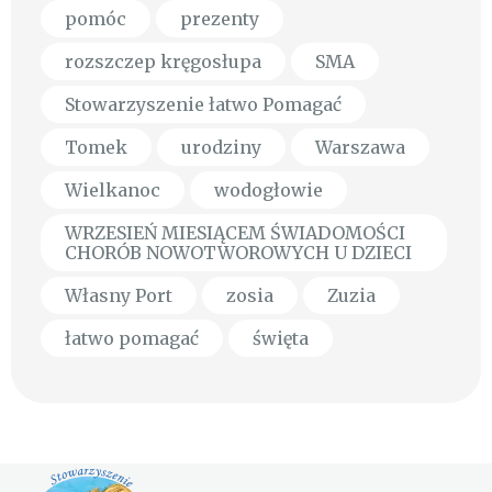
pomóc
prezenty
rozszczep kręgosłupa
SMA
Stowarzyszenie łatwo Pomagać
Tomek
urodziny
Warszawa
Wielkanoc
wodogłowie
WRZESIEŃ MIESIĄCEM ŚWIADOMOŚCI
CHORÓB NOWOTWOROWYCH U DZIECI
Własny Port
zosia
Zuzia
łatwo pomagać
święta