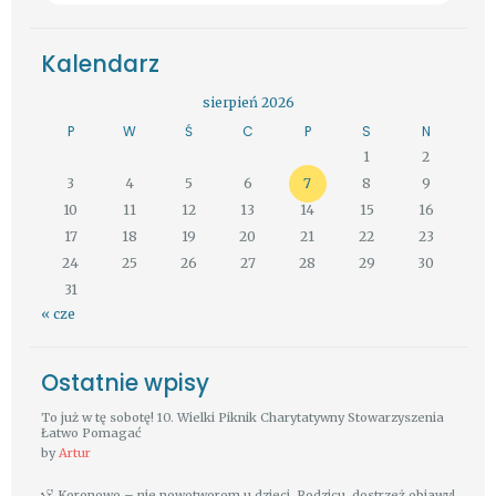
Kalendarz
sierpień 2026
P
W
Ś
C
P
S
N
1
2
3
4
5
6
7
8
9
10
11
12
13
14
15
16
17
18
19
20
21
22
23
24
25
26
27
28
29
30
31
« cze
Ostatnie wpisy
To już w tę sobotę! 10. Wielki Piknik Charytatywny Stowarzyszenia
Łatwo Pomagać
by
Artur
Koronowo – nie nowotworom u dzieci. Rodzicu, dostrzeż objawy!