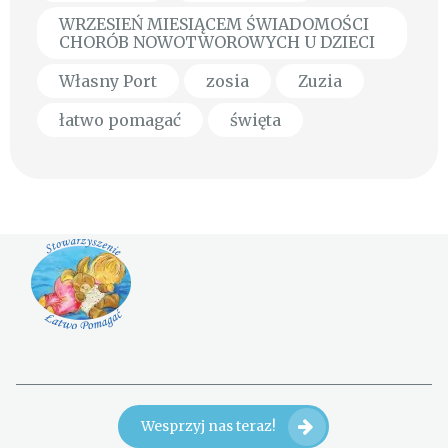
WRZESIEŃ MIESIĄCEM ŚWIADOMOŚCI
CHORÓB NOWOTWOROWYCH U DZIECI
Własny Port
zosia
Zuzia
łatwo pomagać
święta
Wesprzyj nas teraz!