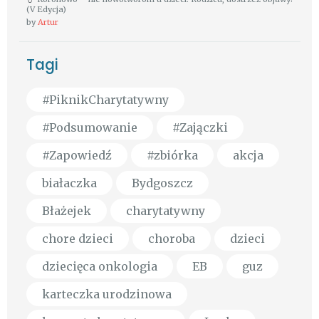
(V Edycja)
by
Artur
Tagi
#PiknikCharytatywny
#Podsumowanie
#Zajączki
#Zapowiedź
#zbiórka
akcja
białaczka
Bydgoszcz
Błażejek
charytatywny
chore dzieci
choroba
dzieci
dziecięca onkologia
EB
guz
karteczka urodzinowa