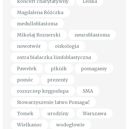
koncert charytatywny
Lenka
Magdalena Różczka
medulloblastoma
Mikołaj Roznerski
neuroblastoma
nowotwór
onkologia
ostra białaczka limfoblastyczna
Pawełek
piknik
pomagamy
pomóc
prezenty
rozszczep kręgosłupa
SMA
Stowarzyszenie łatwo Pomagać
Tomek
urodziny
Warszawa
Wielkanoc
wodogłowie