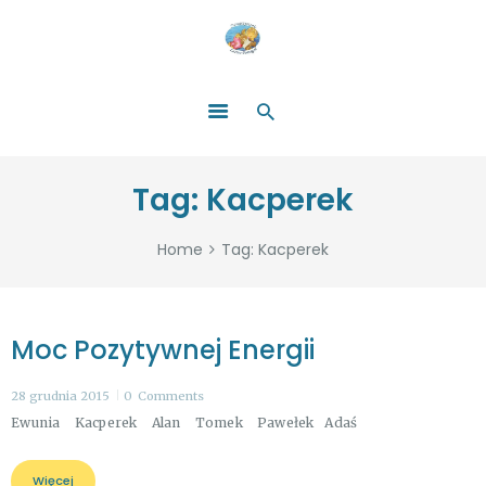
HOME
O NAS
ŁATWO POMAGAĆ
ZOSTAŃ DARCZYŃCĄ!
BLOG
GALERIA
Tag: Kacperek
WYDARZENIA
PARTNERZY
Home
Tag: Kacperek
Moc Pozytywnej Energii
28 grudnia 2015
0
Comments
Ewunia Kacperek Alan Tomek Pawełek Adaś
Więcej