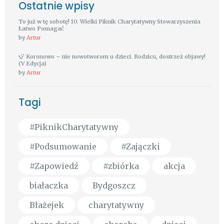
Ostatnie wpisy
To już w tę sobotę! 10. Wielki Piknik Charytatywny Stowarzyszenia
Łatwo Pomagać
by
Artur
Koronowo – nie nowotworom u dzieci. Rodzicu, dostrzeż objawy!
(V Edycja)
by
Artur
Tagi
#PiknikCharytatywny
#Podsumowanie
#Zajączki
#Zapowiedź
#zbiórka
akcja
białaczka
Bydgoszcz
Błażejek
charytatywny