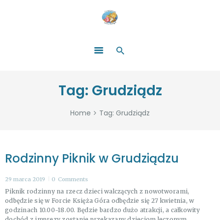
HOME
O NAS
ŁATWO POMAGAĆ
ZOSTAŃ DARCZYŃCĄ!
BLOG
GALERIA
Tag: Grudziądz
WYDARZENIA
PARTNERZY
Home
Tag: Grudziądz
Rodzinny Piknik w Grudziądzu
29 marca 2019
0
Comments
Piknik rodzinny na rzecz dzieci walczących z nowotworami,
odbędzie się w Forcie Księża Góra odbędzie się 27 kwietnia, w
godzinach 10.00-18.00. Będzie bardzo dużo atrakcji, a całkowity
dochód z imprezy zostanie przekazany dzieciom leczonym