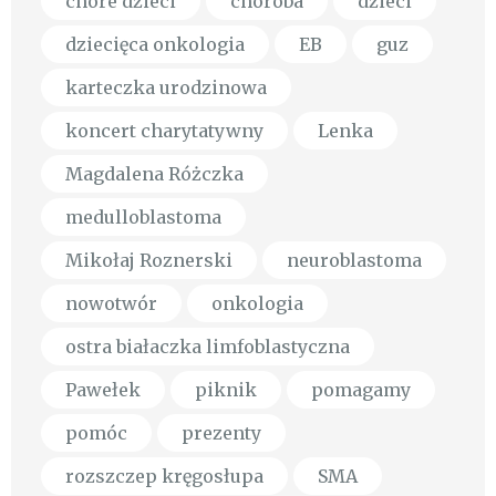
chore dzieci
choroba
dzieci
dziecięca onkologia
EB
guz
karteczka urodzinowa
koncert charytatywny
Lenka
Magdalena Różczka
medulloblastoma
Mikołaj Roznerski
neuroblastoma
nowotwór
onkologia
ostra białaczka limfoblastyczna
Pawełek
piknik
pomagamy
pomóc
prezenty
rozszczep kręgosłupa
SMA