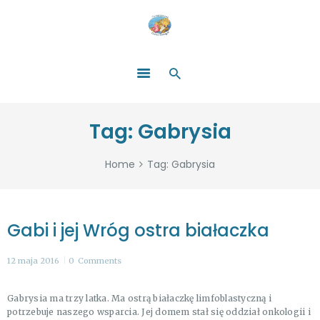
HOME
O NAS
ŁATWO POMAGAĆ
ZOSTAŃ DARCZYŃCĄ!
BLOG
GALERIA
Tag: Gabrysia
WYDARZENIA
PARTNERZY
Home
Tag: Gabrysia
Gabi i jej Wróg ostra białaczka
12 maja 2016
0
Comments
Gabrysia ma trzy latka. Ma ostrą białaczkę limfoblastyczną i
potrzebuje naszego wsparcia. Jej domem stał się oddział onkologii i