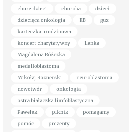
chore dzieci
choroba
dzieci
dziecięca onkologia
EB
guz
karteczka urodzinowa
koncert charytatywny
Lenka
Magdalena Różczka
medulloblastoma
Mikołaj Roznerski
neuroblastoma
nowotwór
onkologia
ostra białaczka limfoblastyczna
Pawełek
piknik
pomagamy
pomóc
prezenty