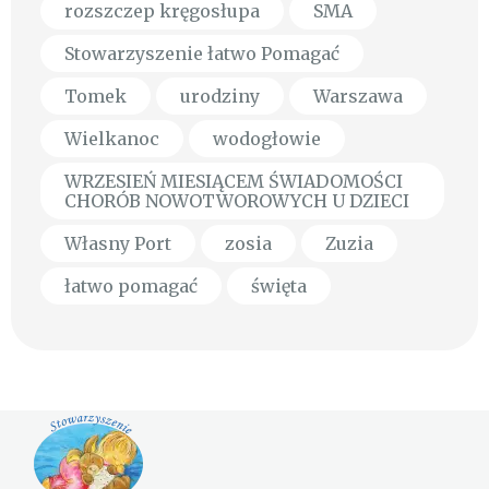
rozszczep kręgosłupa
SMA
Stowarzyszenie łatwo Pomagać
Tomek
urodziny
Warszawa
Wielkanoc
wodogłowie
WRZESIEŃ MIESIĄCEM ŚWIADOMOŚCI
CHORÓB NOWOTWOROWYCH U DZIECI
Własny Port
zosia
Zuzia
łatwo pomagać
święta