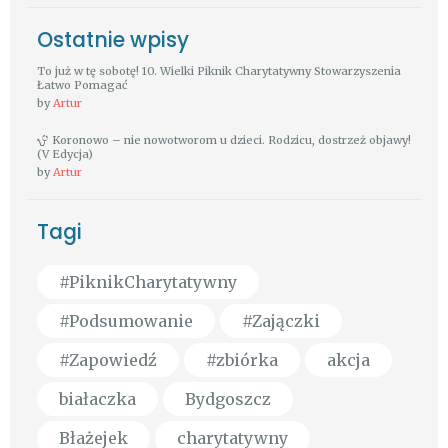
Ostatnie wpisy
To już w tę sobotę! 10. Wielki Piknik Charytatywny Stowarzyszenia
Łatwo Pomagać
by
Artur
Koronowo – nie nowotworom u dzieci. Rodzicu, dostrzeż objawy!
(V Edycja)
by
Artur
Tagi
#PiknikCharytatywny
#Podsumowanie
#Zajączki
#Zapowiedź
#zbiórka
akcja
białaczka
Bydgoszcz
Błażejek
charytatywny