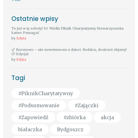
Ostatnie wpisy
To już w tę sobotę! 10. Wielki Piknik Charytatywny Stowarzyszenia
Łatwo Pomagać
by
Edyta
Koronowo – nie nowotworom u dzieci. Rodzicu, dostrzeż objawy!
(V Edycja)
by
Edyta
Tagi
#PiknikCharytatywny
#Podsumowanie
#Zajączki
#Zapowiedź
#zbiórka
akcja
białaczka
Bydgoszcz