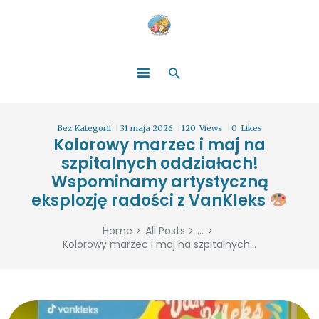
HOME
O NAS
ŁATWO POMAGAĆ
ZOSTAŃ DARCZYŃCĄ!
BLOG
GALERIA
Bez Kategorii
31 maja 2026
120
Views
0
Likes
WYDARZENIA
Kolorowy marzec i maj na
szpitalnych oddziałach!
PARTNERZY
Wspominamy artystyczną
eksplozję radości z VanKleks
Home
All Posts
...
Kolorowy marzec i maj na szpitalnych...