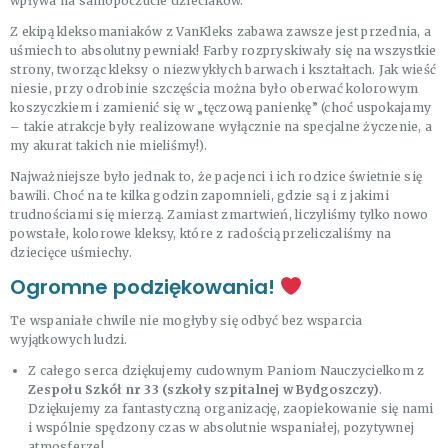
wpływa na samopoczucie dzieciaków.
Z ekipą kleksomaniaków z VanKleks zabawa zawsze jest przednia, a
uśmiech to absolutny pewniak! Farby rozpryskiwały się na wszystkie
strony, tworząc kleksy o niezwykłych barwach i kształtach. Jak wieść
niesie, przy odrobinie szczęścia można było oberwać kolorowym
koszyczkiem i zamienić się w „tęczową panienkę” (choć uspokajamy
– takie atrakcje były realizowane wyłącznie na specjalne życzenie, a
my akurat takich nie mieliśmy!).
Najważniejsze było jednak to, że pacjenci i ich rodzice świetnie się
bawili. Choć na te kilka godzin zapomnieli, gdzie są i z jakimi
trudnościami się mierzą. Zamiast zmartwień, liczyliśmy tylko nowo
powstałe, kolorowe kleksy, które z radością przeliczaliśmy na
dziecięce uśmiechy.
Ogromne podziękowania!
Te wspaniałe chwile nie mogłyby się odbyć bez wsparcia
wyjątkowych ludzi.
Z całego serca dziękujemy cudownym Paniom Nauczycielkom z
Zespołu Szkół nr 33 (szkoły szpitalnej w Bydgoszczy)
.
Dziękujemy za fantastyczną organizację, zaopiekowanie się nami
i wspólnie spędzony czas w absolutnie wspaniałej, pozytywnej
atmosferze!