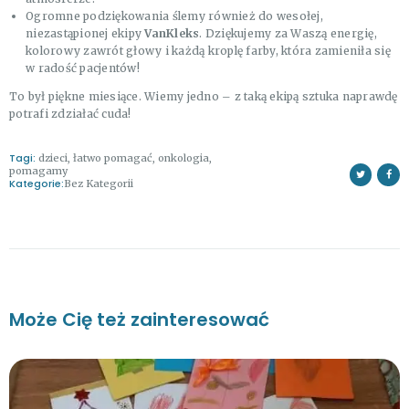
Ogromne podziękowania ślemy również do wesołej,
niezastąpionej ekipy
VanKleks
. Dziękujemy za Waszą energię,
kolorowy zawrót głowy i każdą kroplę farby, która zamieniła się
w radość pacjentów!
To był piękne miesiące. Wiemy jedno – z taką ekipą sztuka naprawdę
potrafi zdziałać cuda!
Tagi:
dzieci
,
łatwo pomagać
,
onkologia
,
pomagamy
Kategorie:
Bez Kategorii
Może Cię też zainteresować