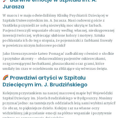
Jurasza
W marcu i w maju odwiedziliśmy Klinikę Psychiatrii Dziecięcej w
Szpitalu Uniwersyteckim im. A. Jurasza. Nasi cudowni goście z
VanKleks przynieśli ze sobą niezwykłą moc ukrytą w farbach.
Pacjenci tworzyli wspaniałe obrazy według własnej, nieskrępowanej
inwencji twórczej, wybierając ulubione kolory i motywy. Sztuka
pochłaniała ich do tego stopnia, że pojemniczki z farbkami fruwały
w powietrzu niczym kolorowe pociski!
Jako Stowarzyszenie Łatwo Pomagać zadbaliśmy również o słodkie
i przytulne akcenty – obdarowaliśmy pacjentów cukiereczkami,
rozgrzewającymi herbatkami, pluszaczkami oraz grami, które
umilały im czas w oczekiwaniu na zbliżające się wówczas święta.
Prawdziwi artyści w Szpitalu
Dziecięcym im. J. Brudzińskiego
Kolejnym przystankiem na naszej marcowej mapie był Wojewódzki
Szpital Dziecięcy im. Józefa Brudzińskiego w Bydgoszczy. Musimy
przyznać jedno: na tamtejszych oddziałach leżą sami wybitni artyści!
Co obraz, to piękniejsze dzieło. Kolejny raz na własne oczy
widzieliśmy, jak przelanie emocji na płótno wspaniale i pozytywnie