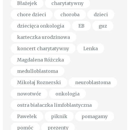
Błażejek
charytatywny
chore dzieci
choroba
dzieci
dziecięca onkologia
EB
guz
karteczka urodzinowa
koncert charytatywny
Lenka
Magdalena Różczka
medulloblastoma
Mikołaj Roznerski
neuroblastoma
nowotwór
onkologia
ostra białaczka limfoblastyczna
Pawełek
piknik
pomagamy
pomóc
prezenty