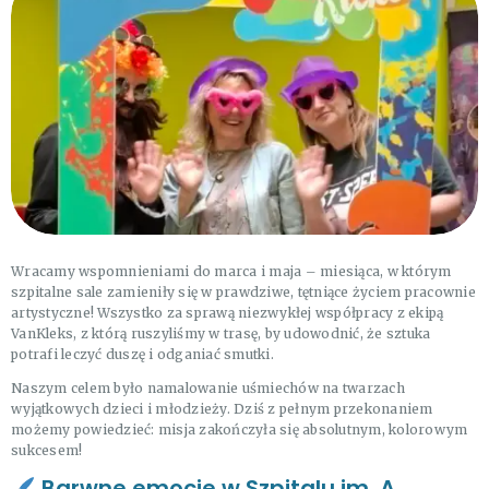
Wracamy wspomnieniami do marca i maja – miesiąca, w którym
szpitalne sale zamieniły się w prawdziwe, tętniące życiem pracownie
artystyczne! Wszystko za sprawą niezwykłej współpracy z ekipą
VanKleks, z którą ruszyliśmy w trasę, by udowodnić, że sztuka
potrafi leczyć duszę i odganiać smutki.
Naszym celem było namalowanie uśmiechów na twarzach
wyjątkowych dzieci i młodzieży. Dziś z pełnym przekonaniem
możemy powiedzieć: misja zakończyła się absolutnym, kolorowym
sukcesem!
Barwne emocje w Szpitalu im. A.