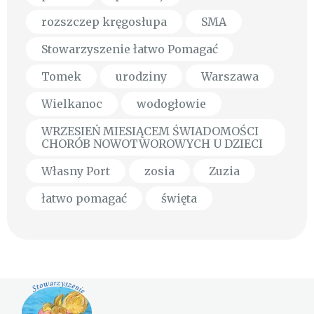
rozszczep kręgosłupa
SMA
Stowarzyszenie łatwo Pomagać
Tomek
urodziny
Warszawa
Wielkanoc
wodogłowie
WRZESIEŃ MIESIĄCEM ŚWIADOMOŚCI
CHORÓB NOWOTWOROWYCH U DZIECI
Własny Port
zosia
Zuzia
łatwo pomagać
święta