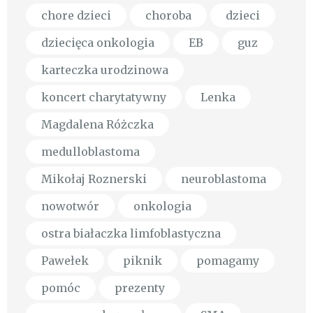
chore dzieci
choroba
dzieci
dziecięca onkologia
EB
guz
karteczka urodzinowa
koncert charytatywny
Lenka
Magdalena Różczka
medulloblastoma
Mikołaj Roznerski
neuroblastoma
nowotwór
onkologia
ostra białaczka limfoblastyczna
Pawełek
piknik
pomagamy
pomóc
prezenty