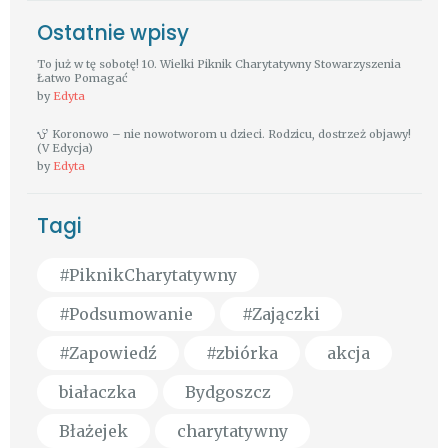
Ostatnie wpisy
To już w tę sobotę! 10. Wielki Piknik Charytatywny Stowarzyszenia
Łatwo Pomagać
by
Edyta
Koronowo – nie nowotworom u dzieci. Rodzicu, dostrzeż objawy!
(V Edycja)
by
Edyta
Tagi
#PiknikCharytatywny
#Podsumowanie
#Zajączki
#Zapowiedź
#zbiórka
akcja
białaczka
Bydgoszcz
Błażejek
charytatywny