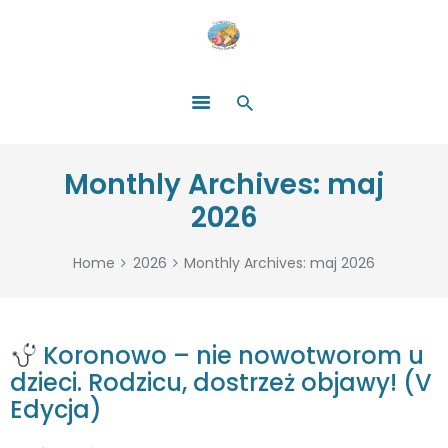
HOME
O NAS
ŁATWO POMAGAĆ
ZOSTAŃ DARCZYŃCĄ!
BLOG
GALERIA
Monthly Archives: maj
WYDARZENIA
2026
PARTNERZY
Home
2026
Monthly Archives: maj 2026
Koronowo – nie nowotworom u
dzieci. Rodzicu, dostrzeż objawy! (V
Edycja)