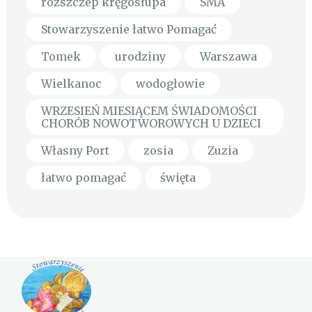
rozszczep kręgosłupa
SMA
Stowarzyszenie łatwo Pomagać
Tomek
urodziny
Warszawa
Wielkanoc
wodogłowie
WRZESIEŃ MIESIĄCEM ŚWIADOMOŚCI
CHORÓB NOWOTWOROWYCH U DZIECI
Własny Port
zosia
Zuzia
łatwo pomagać
święta