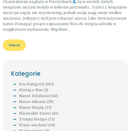
Charytatywny na plaży w Pieczyskach
Są w swoich ciałach
uwięzione niczym motyle w kokonie poczwarki… Dzieci z hospicjum
może już nigdy nie wyzdrowieją, jednak wciąż mają swoje wielkie
marzenia. Jednym z nich jest zobaczyć morze. Jako Stowarzyszenie
Łatwo Pomagać gorąco zapraszamy Was do wzięcia udziału w
wyjątkowym wydarzeniu. Wspólnie…
Więcej
Kategorie
Bez Kategorii
(181)
Mówią o Nas
(2)
Nasze Działania
(141)
Nasze Sukcesy
(19)
Nasze Wizyty
(37)
Niezwykłe Dzieci
(45)
Tematy bieżące
(15)
Warto wiedzieć
(18)
Ważny Dzień
(9)