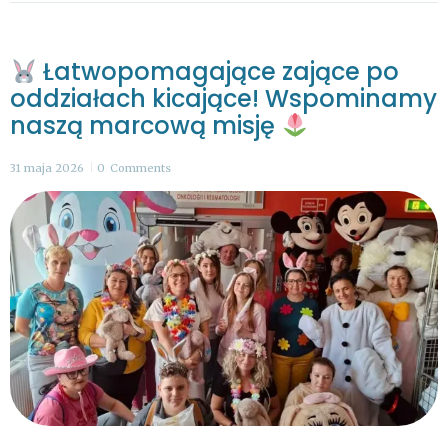
Łatwopomagające zające po
oddziałach kicające! Wspominamy
naszą marcową misję
31 maja 2026
0
Comments